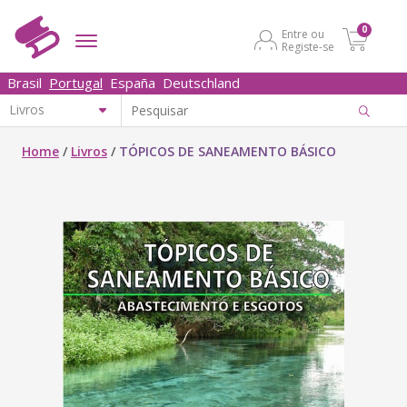
0
Entre ou
Registe-se
Brasil
Portugal
España
Deutschland
Home
/
Livros
/
TÓPICOS DE SANEAMENTO BÁSICO