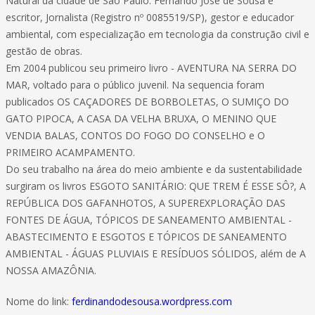
Natural da cidade de São Paulo. Fernando José de Sousa é
escritor, Jornalista (Registro nº 0085519/SP), gestor e educador
ambiental, com especialização em tecnologia da construção civil e
gestão de obras.
Em 2004 publicou seu primeiro livro - AVENTURA NA SERRA DO
MAR, voltado para o público juvenil. Na sequencia foram
publicados OS CAÇADORES DE BORBOLETAS, O SUMIÇO DO
GATO PIPOCA, A CASA DA VELHA BRUXA, O MENINO QUE
VENDIA BALAS, CONTOS DO FOGO DO CONSELHO e O
PRIMEIRO ACAMPAMENTO.
Do seu trabalho na área do meio ambiente e da sustentabilidade
surgiram os livros ESGOTO SANITÁRIO: QUE TREM É ESSE SÔ?, A
REPÚBLICA DOS GAFANHOTOS, A SUPEREXPLORAÇÃO DAS
FONTES DE ÁGUA, TÓPICOS DE SANEAMENTO AMBIENTAL -
ABASTECIMENTO E ESGOTOS E TÓPICOS DE SANEAMENTO
AMBIENTAL - ÁGUAS PLUVIAIS E RESÍDUOS SÓLIDOS, além de A
NOSSA AMAZÔNIA.
Nome do link:
ferdinandodesousa.wordpress.com