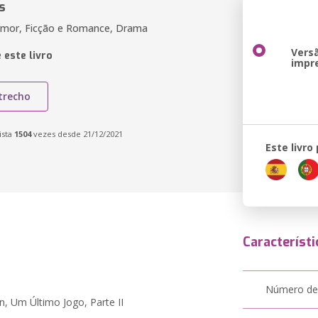
s
umor, Ficção e Romance, Drama
Vers
 este livro
impr
trecho
ista
1504
vezes desde 21/12/2021
Este livro
Característi
Número de
, Um Último Jogo, Parte II