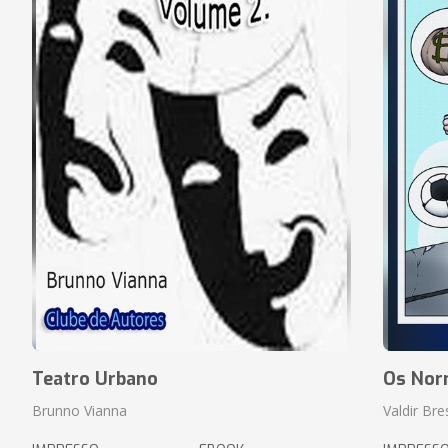
Teatro Urbano
Os Nor
Brunno Vianna
Valdir Br