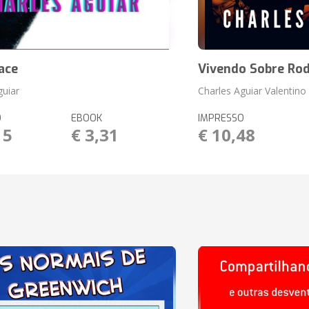
ace
Vivendo Sobre Ro
guiar
Charles Aguiar Valentino
O
EBOOK
IMPRESSO
15
€ 3,31
€ 10,48