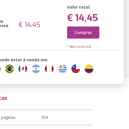
Valor total:
€ 14,45
ão
€ 14,45
essa
Comprar
* Não inclui IVA.
 pode estar à venda em:
cas
 páginas
354