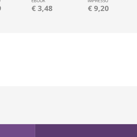
O
EBOOK
IMPRESSO
9
€ 3,48
€ 9,20