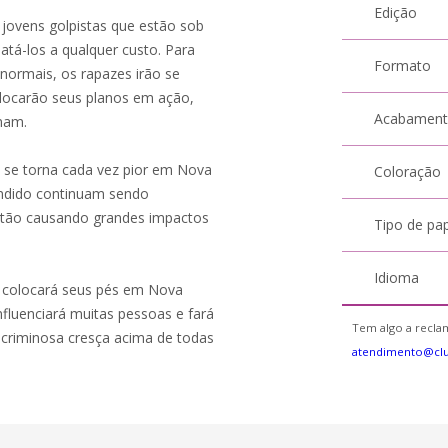
Edição
jovens golpistas que estão sob
tá-los a qualquer custo. Para
Formato
normais, os rapazes irão se
locarão seus planos em ação,
Acabamen
mam.
s se torna cada vez pior em Nova
Coloração
ondido continuam sendo
estão causando grandes impactos
Tipo de pa
Idioma
e colocará seus pés em Nova
influenciará muitas pessoas e fará
Tem algo a reclam
 criminosa cresça acima de todas
atendimento@clu