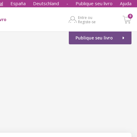
al
España
Deutschland
-
Publique seu livro
Ajuda
0
Entre ou
ivro
Registe-se
Publique seu livro