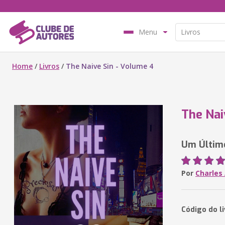
Menu
Home
/
Livros
/
The Naive Sin - Volume 4
The Nai
Um Último
Por
Charles
Código do l