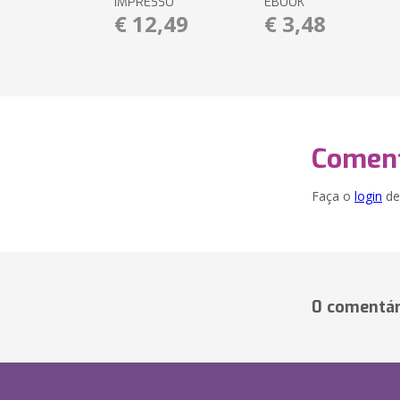
IMPRESSO
EBOOK
€ 12,49
€ 3,48
Coment
Faça o
login
dei
0 comentár