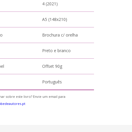
4 (2021)
A5 (148x210)
to
Brochura c/ orelha
Preto e branco
pel
Offset 90g
Português
ar sobre este livro? Envie um email para
bedeautores.pt