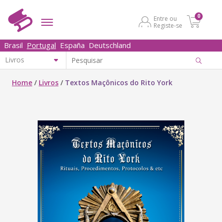
0
Entre ou
Registe-se
Brasil
Portugal
España
Deutschland
Home
/
Livros
/
Textos Maçônicos do Rito York