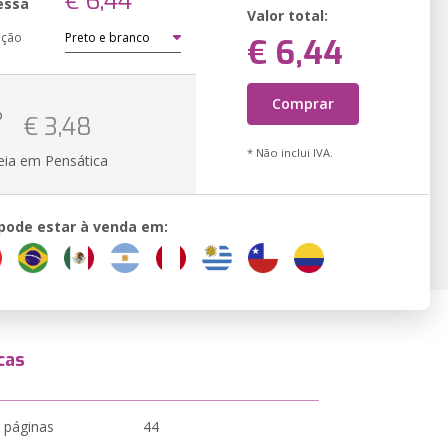
€ 6,44
essa
Valor total:
ação
€ 6,44
Comprar
o
€ 3,48
* Não inclui IVA.
eia em Pensática
 pode estar à venda em:
cas
 páginas
44