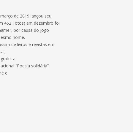
m março de 2019 lançou seu
 com 462 Fotos) em dezembro foi
 "Game", por causa do jogo
o mesmo nome.
assim de livros e revistas em
al,
gratuita.
cional “Poesia solidária”,
mé e