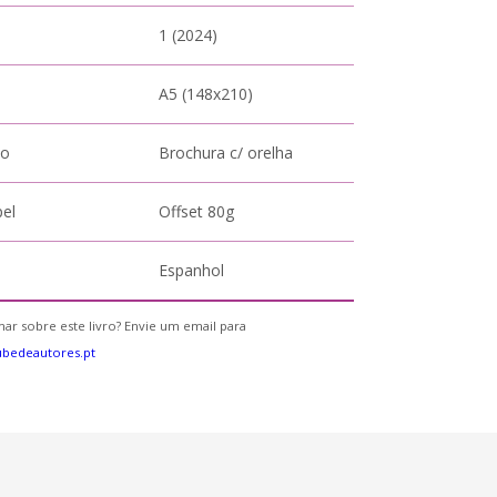
1 (2024)
A5 (148x210)
to
Brochura c/ orelha
pel
Offset 80g
Espanhol
ar sobre este livro? Envie um email para
bedeautores.pt