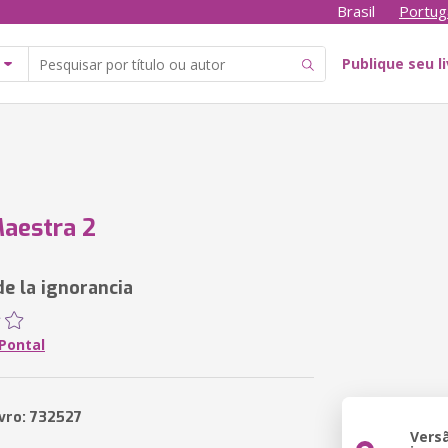
Brasil
Portug
Publique seu l
aestra 2
de la ignorancia
Pontal
ivro: 732527
Vers