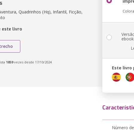
impr
s
Color
entura, Quadrinhos (Hq), Infantil, Ficção,
nto
 este livro
Versã
ebook
trecho
L
ista
1859
vezes desde 17/10/2024
Este livro
Característi
Número de