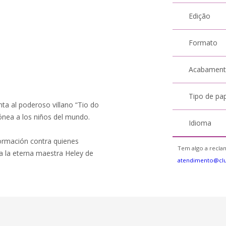
Edição
Formato
Acabamen
Tipo de pa
nta al poderoso villano “Tio do
ónea a los niños del mundo.
Idioma
ormación contra quienes
Tem algo a reclam
a la eterna maestra Heley de
atendimento@clu