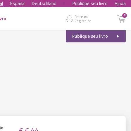
al
España
Deutschland
-
Publique seu livro
Ajuda
0
Entre ou
ivro
Registe-se
Publique seu livro
ão