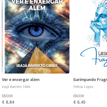
Ver e enxergar além
Garimpando Frag
Irajá Barreto Cibils
Felícia Lopes
EBOOK
EBOOK
€ 8,84
€ 6,45