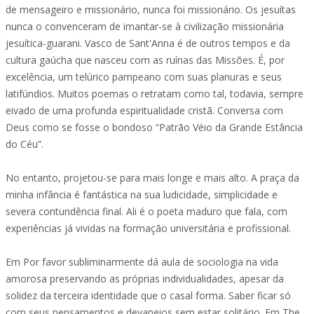
de mensageiro e missionário, nunca foi missionário. Os jesuítas
nunca o convenceram de imantar-se à civilização missionária
jesuítica-guarani. Vasco de Sant'Anna é de outros tempos e da
cultura gaúcha que nasceu com as ruínas das Missões. É, por
excelência, um telúrico pampeano com suas planuras e seus
latifúndios. Muitos poemas o retratam como tal, todavia, sempre
eivado de uma profunda espiritualidade cristã. Conversa com
Deus como se fosse o bondoso “Patrão Véio da Grande Estância
do Céu”.
No entanto, projetou-se para mais longe e mais alto. A praça da
minha infância é fantástica na sua ludicidade, simplicidade e
severa contundência final. Ali é o poeta maduro que fala, com
experiências já vividas na formação universitária e profissional.
Em Por favor subliminarmente dá aula de sociologia na vida
amorosa preservando as próprias individualidades, apesar da
solidez da terceira identidade que o casal forma. Saber ficar só
com seus pensamentos e devaneios sem estar solitário. Em The