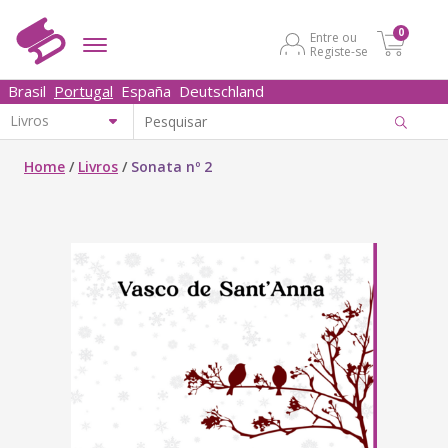
0
Entre ou
Registe-se
Brasil
Portugal
España
Deutschland
Home
/
Livros
/
Sonata nº 2