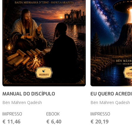
MANUAL DO DISCÍPULO
EU QUERO ACRED
Bën Mähren Qadësh
Bën Mähren Qadësh
IMPRESSO
EBOOK
IMPRESSO
€ 11,46
€ 6,40
€ 20,19