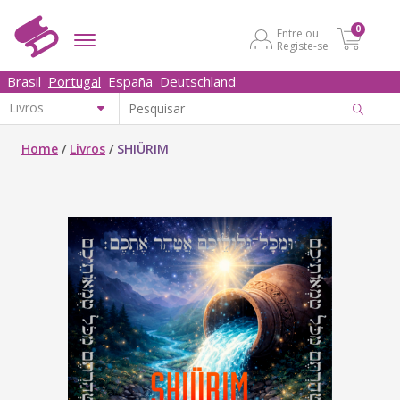
0
Entre ou
Registe-se
Brasil
Portugal
España
Deutschland
Home
/
Livros
/
SHIÜRIM