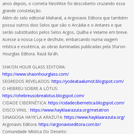
anos depois, o cometa NeoWise foi descoberto cruzando essa
grande constelação.
Além do selo editorial Maharal, a Argonavis Editora que também
possui outros dois Selos que são o Arcádia e o Antares e que
serão substituidos pelos Selos Argos, Quilha e Velame em breve.
Acesse a nossa Loja e desfrute, embarcando numa viagem
mística e esotérica, as obras iluminadas publicadas pela Sha'on-
Hourglas Editora. Razá Ila'áh.
SHA'ON HOUR GLASS EDITORA:
https://www.shaonhourglass.com/
SEGREDOS REVELADOS:
https://yodeataalumot.blogspot.com/
O HEBREU SOBRE A LÓTUS:
https://ohebreusobrealotus.blogspot.com/
CIDADE CIBERNÉTICA:
https://cidadecibernetica.blogspot.com/
DISCO VINIL :
https://www.hayklaarazuta.org/metatron
SINAGOGA HAYK'LA ARAZUTA:
https://www.hayklaarazuta.org/
Argonavis Editora:
https://argonaviseditora.com.br/
Comunidade Mística Do Deserto: