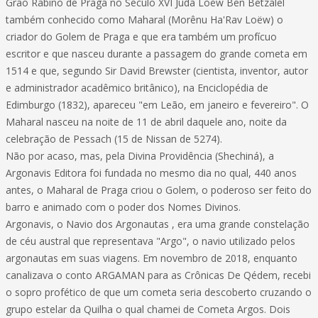
Grão Rabino de Praga no Século XVI Judá Loëw Ben Betzalel
também conhecido como Maharal (Morênu Ha'Rav Loëw) o
criador do Golem de Praga e que era também um profícuo
escritor e que nasceu durante a passagem do grande cometa em
1514 e que, segundo Sir David Brewster (cientista, inventor, autor
e administrador acadêmico britânico), na Enciclopédia de
Edimburgo (1832), apareceu "em Leão, em janeiro e fevereiro". O
Maharal nasceu na noite de 11 de abril daquele ano, noite da
celebração de Pessach (15 de Nissan de 5274).
Não por acaso, mas, pela Divina Providência (Shechiná), a
Argonavis Editora foi fundada no mesmo dia no qual, 440 anos
antes, o Maharal de Praga criou o Golem, o poderoso ser feito do
barro e animado com o poder dos Nomes Divinos.
Argonavis, o Navio dos Argonautas , era uma grande constelação
de céu austral que representava "Argo", o navio utilizado pelos
argonautas em suas viagens. Em novembro de 2018, enquanto
canalizava o conto ARGAMAN para as Crônicas De Qédem, recebi
o sopro profético de que um cometa seria descoberto cruzando o
grupo estelar da Quilha o qual chamei de Cometa Argos. Dois