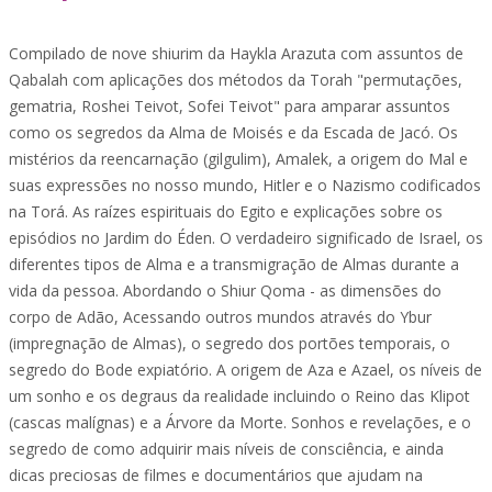
Compilado de nove shiurim da Haykla Arazuta com assuntos de
Qabalah com aplicações dos métodos da Torah "permutações,
gematria, Roshei Teivot, Sofei Teivot" para amparar assuntos
como os segredos da Alma de Moisés e da Escada de Jacó. Os
mistérios da reencarnação (gilgulim), Amalek, a origem do Mal e
suas expressões no nosso mundo, Hitler e o Nazismo codificados
na Torá. As raízes espirituais do Egito e explicações sobre os
episódios no Jardim do Éden. O verdadeiro significado de Israel, os
diferentes tipos de Alma e a transmigração de Almas durante a
vida da pessoa. Abordando o Shiur Qoma - as dimensões do
corpo de Adão, Acessando outros mundos através do Ybur
(impregnação de Almas), o segredo dos portões temporais, o
segredo do Bode expiatório. A origem de Aza e Azael, os níveis de
um sonho e os degraus da realidade incluindo o Reino das Klipot
(cascas malígnas) e a Árvore da Morte. Sonhos e revelações, e o
segredo de como adquirir mais níveis de consciência, e ainda
dicas preciosas de filmes e documentários que ajudam na