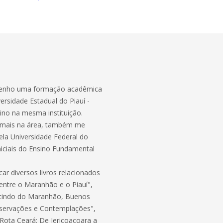
 Tenho uma formação acadêmica
rsidade Estadual do Piauí -
ino na mesma instituição.
 mais na área, também me
la Universidade Federal do
niciais do Ensino Fundamental
car diversos livros relacionados
 entre o Maranhão e o Piauí",
Partindo do Maranhão, Buenos
Observações e Contemplações",
"Rota Ceará: De Jericoacoara a