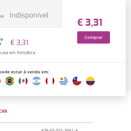
Indisponível
sa
€ 3,31
Comprar
ão
€ 3,31
k
Leia em Pensática
 pode estar à venda em:
cas
978-65-551-3061-4