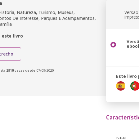
s
Historia, Natureza, Turismo, Museus,
Versão
impres
ontos De Interesse, Parques E Acampamentos,
amília
 este livro
Vers
eboo
trecho
ista
2910
vezes desde 07/09/2020
Este livro
Característi
ISBN