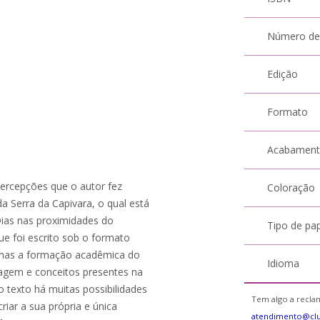
Número de
Edição
Formato
Acabamen
percepções que o autor fez
Coloração
da Serra da Capivara, o qual está
Dias nas proximidades do
Tipo de pa
e foi escrito sob o formato
mas a formação acadêmica do
Idioma
guagem e conceitos presentes na
 texto há muitas possibilidades
Tem algo a reclam
riar a sua própria e única
atendimento@clu