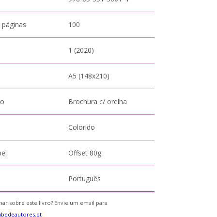
 páginas
100
1 (2020)
A5 (148x210)
to
Brochura c/ orelha
Colorido
pel
Offset 80g
Português
ar sobre este livro? Envie um email para
bedeautores.pt