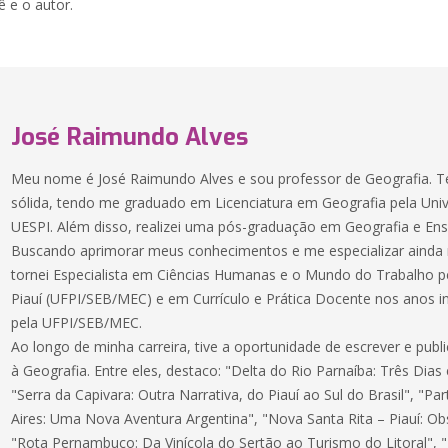
ê e o autor.
José Raimundo Alves
Meu nome é José Raimundo Alves e sou professor de Geografia.
sólida, tendo me graduado em Licenciatura em Geografia pela Unive
UESPI. Além disso, realizei uma pós-graduação em Geografia e Ens
Buscando aprimorar meus conhecimentos e me especializar ainda
tornei Especialista em Ciências Humanas e o Mundo do Trabalho pe
Piauí (UFPI/SEB/MEC) e em Currículo e Prática Docente nos anos i
pela UFPI/SEB/MEC.
Ao longo de minha carreira, tive a oportunidade de escrever e publi
à Geografia. Entre eles, destaco: "Delta do Rio Parnaíba: Três Dias
"Serra da Capivara: Outra Narrativa, do Piauí ao Sul do Brasil", "
Aires: Uma Nova Aventura Argentina", "Nova Santa Rita – Piauí: 
"Rota Pernambuco: Da Vinícola do Sertão ao Turismo do Litoral", 