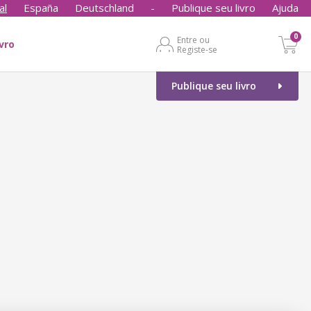
al
España
Deutschland
-
Publique seu livro
Ajuda
0
Entre ou
ivro
Registe-se
Publique seu livro