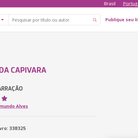
Brasil
Portug
Publique seu l
DA CAPIVARA
ARRAÇÃO
imundo Alves
ivro: 338325