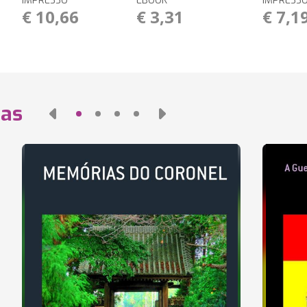
IMPRESSO
EBOOK
IMPRESS
€ 10,66
€ 3,31
€ 7,1
das