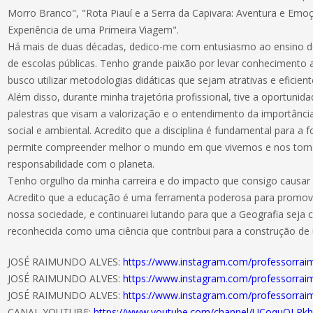
Morro Branco", "Rota Piauí e a Serra da Capivara: Aventura e Emoçã
Experiência de uma Primeira Viagem".
Há mais de duas décadas, dedico-me com entusiasmo ao ensino d
de escolas públicas. Tenho grande paixão por levar conhecimento
busco utilizar metodologias didáticas que sejam atrativas e eficient
Além disso, durante minha trajetória profissional, tive a oportunida
palestras que visam a valorização e o entendimento da importânci
social e ambiental. Acredito que a disciplina é fundamental para a
permite compreender melhor o mundo em que vivemos e nos torn
responsabilidade com o planeta.
Tenho orgulho da minha carreira e do impacto que consigo causar
Acredito que a educação é uma ferramenta poderosa para promov
nossa sociedade, e continuarei lutando para que a Geografia seja 
reconhecida como uma ciência que contribui para a construção d
JOSÉ RAIMUNDO ALVES:
https://www.instagram.com/professorr
JOSÉ RAIMUNDO ALVES:
https://www.instagram.com/professorr
JOSÉ RAIMUNDO ALVES:
https://www.instagram.com/professorr
CANAL YOUTUBE:
https://www.youtube.com/channel/UCoquOLPkh