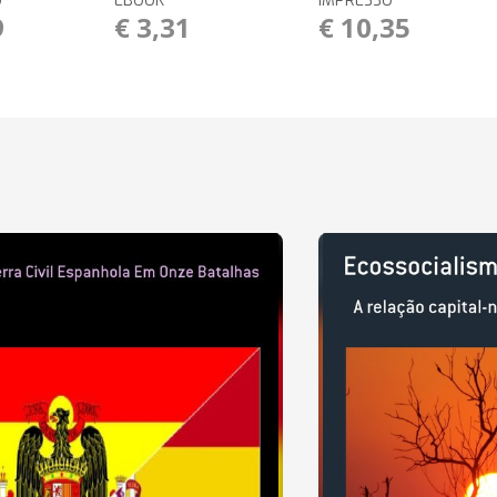
O
EBOOK
IMPRESSO
9
€ 3,31
€ 10,35