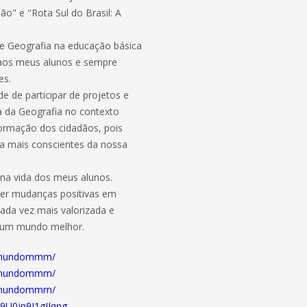
o" e "Rota Sul do Brasil: A
e Geografia na educação básica
 aos meus alunos e sempre
es.
de de participar de projetos e
a da Geografia no contexto
 formação dos cidadãos, pois
a mais conscientes da nossa
 na vida dos meus alunos.
er mudanças positivas em
cada vez mais valorizada e
e um mundo melhor.
aimundommm/
aimundommm/
aimundommm/
9U0jn9J1gJJqng