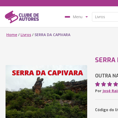
Menu
Home
/
Livros
/
SERRA DA CAPIVARA
SERRA 
OUTRA N
Por
José Ra
Código do l