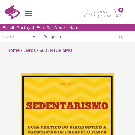
0
Entre ou
Registe-se
Brasil
Portugal
España
Deutschland
Home
/
Livros
/
SEDENTARISMO