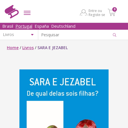
0
Entre ou
Registe-se
Brasil
Portugal
España
Deutschland
Home
/
Livros
/
SARA E JEZABEL