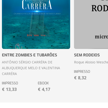
ENTRE ZOMBIES E TUBARÕES
SEM RODEIOS
ANTÔNIO SÉRGIO CARRÉRA DE
Roque Aloisio Wesche
ALBUQUERQUE MELO E VALENTINA
IMPRESSO
CARRÉRA
€ 8,32
IMPRESSO
EBOOK
€ 13,33
€ 4,17