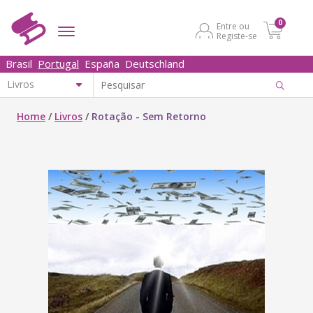
0
Entre ou
Registe-se
Brasil
Portugal
España
Deutschland
Home
/
Livros
/
Rotação - Sem Retorno