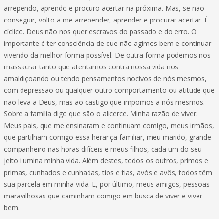
arrependo, aprendo e procuro acertar na próxima. Mas, se não
conseguir, volto a me arrepender, aprender e procurar acertar. É
cíclico. Deus não nos quer escravos do passado e do erro. O
importante é ter consciência de que não agimos bem e continuar
vivendo da melhor forma possível. De outra forma podemos nos
massacrar tanto que atentamos contra nossa vida nos
amaldiçoando ou tendo pensamentos nocivos de nós mesmos,
com depressão ou qualquer outro comportamento ou atitude que
não leva a Deus, mas ao castigo que impomos a nós mesmos.
Sobre a família digo que são o alicerce. Minha razão de viver.
Meus pais, que me ensinaram e continuam comigo, meus irmãos,
que partilham comigo essa herança familiar, meu marido, grande
companheiro nas horas difíceis e meus filhos, cada um do seu
jeito ilumina minha vida. Além destes, todos os outros, primos e
primas, cunhados e cunhadas, tios e tias, avós e avôs, todos têm
sua parcela em minha vida. E, por último, meus amigos, pessoas
maravilhosas que caminham comigo em busca de viver e viver
bem.