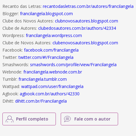
Recanto das Letras:
recantodasletras.com.br/autores/francilangela
Blogger:
francilangela.blogspot.com
Clube dos Novos Autores:
clubnovosautores.blogspot.com
Clube de Autores:
clubedosautores.com.br/authors/42334
Wordpress:
francilangela.wordpress.com
Clube de Novos Autores:
clubenovosautores.blogspot.com
Facebook:
facebook.com/francilangela
Twitter:
twitter.com/#!/Francilangela
Smashwords:
smashwords.com/profile/view/Francilangela
Webnode:
francilangela.webnode.com.br
Tumblr:
francilangela.tumblr.com
Wattpad:
wattpad.com/user/francilangela
Agbook:
agbook.com.br/authors/42330
Dihitt:
dihitt.com.br/Francilangela
Perfil completo
Fale com o autor