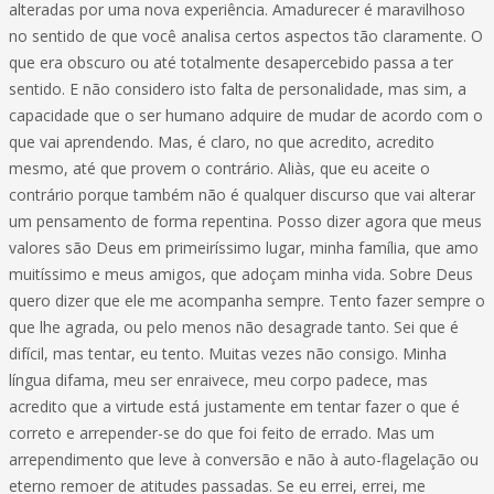
alteradas por uma nova experiência. Amadurecer é maravilhoso
no sentido de que você analisa certos aspectos tão claramente. O
que era obscuro ou até totalmente desapercebido passa a ter
sentido. E não considero isto falta de personalidade, mas sim, a
capacidade que o ser humano adquire de mudar de acordo com o
que vai aprendendo. Mas, é claro, no que acredito, acredito
mesmo, até que provem o contrário. Aliàs, que eu aceite o
contrário porque também não é qualquer discurso que vai alterar
um pensamento de forma repentina. Posso dizer agora que meus
valores são Deus em primeiríssimo lugar, minha família, que amo
muitíssimo e meus amigos, que adoçam minha vida. Sobre Deus
quero dizer que ele me acompanha sempre. Tento fazer sempre o
que lhe agrada, ou pelo menos não desagrade tanto. Sei que é
difícil, mas tentar, eu tento. Muitas vezes não consigo. Minha
língua difama, meu ser enraivece, meu corpo padece, mas
acredito que a virtude está justamente em tentar fazer o que é
correto e arrepender-se do que foi feito de errado. Mas um
arrependimento que leve à conversão e não à auto-flagelação ou
eterno remoer de atitudes passadas. Se eu errei, errei, me