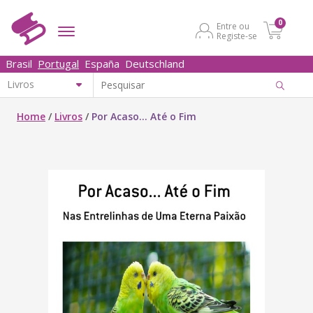
0
Entre ou
Registe-se
Brasil
Portugal
España
Deutschland
Home
/
Livros
/
Por Acaso... Até o Fim