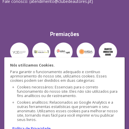
Fale conosco: (
atendimento@clubedeautores.pt
)
Premiações
Nós utilizamos Cookies.
Para garantir o funcionamento adequado e contínuo
Segurança
aprimoramento do nosso site, utilizamos cookies. Esses
cookies podem ser divididos em duas categorias:
Cookies necessários: Essenciais para o correto
funcionamento do nosso site. Eles não são utilizados para
fins analíticos ou de rastreamento.
Cookies analíticos: Relacionados ao Google Analytics e a
outras ferramentas estatísticas que preservam o seu
Mídias Sociais
anonimato. Utilizamos esses cookies para melhorar nosso
site, tornando mais fácil para você imprimir e/ou publicar
seus livros.
Política de Privacidade
.