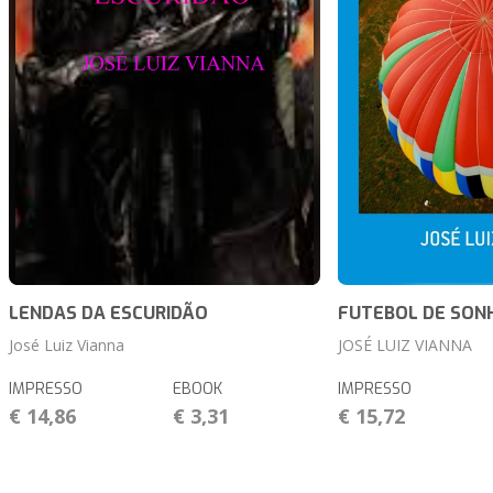
LENDAS DA ESCURIDÃO
FUTEBOL DE SON
José Luiz Vianna
JOSÉ LUIZ VIANNA
IMPRESSO
EBOOK
IMPRESSO
€ 14,86
€ 3,31
€ 15,72