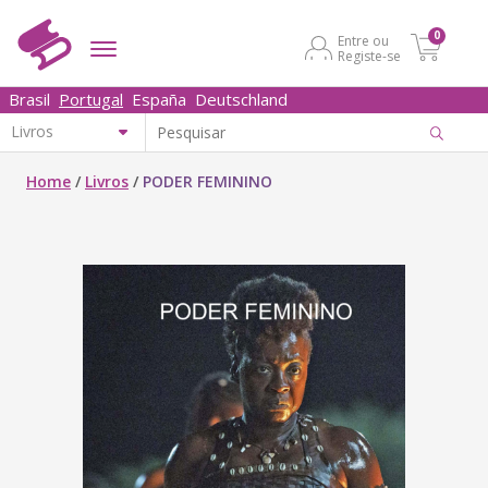
0
Entre ou
Registe-se
Brasil
Portugal
España
Deutschland
Home
/
Livros
/
PODER FEMININO