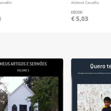
arvalho
Abdenal Carvalho
EBOOK
3
€ 5,03