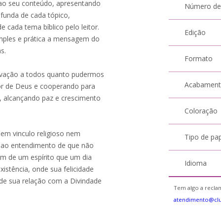
 ao seu conteúdo, apresentando
Número de
funda de cada tópico,
ada tema bíblico pelo leitor.
Edição
imples e prática a mensagem do
s.
Formato
lvação a todos quanto pudermos
Acabamen
tor de Deus e cooperando para
r, alcançando paz e crescimento
Coloração
m vinculo religioso nem
Tipo de pa
o ao entendimento de que não
 de um espírito que um dia
Idioma
xistência, onde sua felicidade
de sua relação com a Divindade
Tem algo a reclam
atendimento@clu