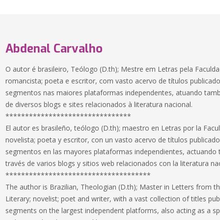
Abdenal Carvalho
O autor é brasileiro, Teólogo (D.th); Mestre em Letras pela Faculda
romancista; poeta e escritor, com vasto acervo de títulos publicado
segmentos nas maiores plataformas independentes, atuando tam
de diversos blogs e sites relacionados à literatura nacional.
********************************
El autor es brasileño, teólogo (D.th); maestro en Letras por la Facul
novelista; poeta y escritor, con un vasto acervo de títulos publicado
segmentos en las mayores plataformas independientes, actuando 
través de varios blogs y sitios web relacionados con la literatura na
*************************************
The author is Brazilian, Theologian (D.th); Master in Letters from t
Literary; novelist; poet and writer, with a vast collection of titles pub
segments on the largest independent platforms, also acting as a s