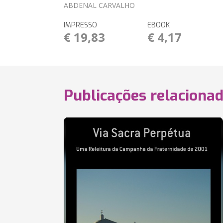
ABDENAL CARVALHO
IMPRESSO
EBOOK
€ 19,83
€ 4,17
Publicações relaciona