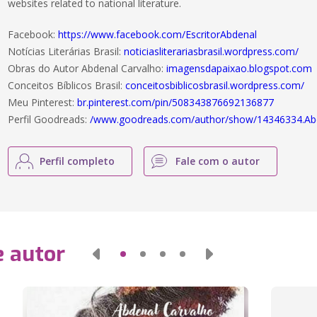
websites related to national literature.
Facebook:
https://www.facebook.com/EscritorAbdenal
Notícias Literárias Brasil:
noticiasliterariasbrasil.wordpress.com/
Obras do Autor Abdenal Carvalho:
imagensdapaixao.blogspot.com
Conceitos Bíblicos Brasil:
conceitosbiblicosbrasil.wordpress.com/
Meu Pinterest:
br.pinterest.com/pin/508343876692136877
Perfil Goodreads:
/www.goodreads.com/author/show/14346334.Ab
Perfil completo
Fale com o autor
e autor