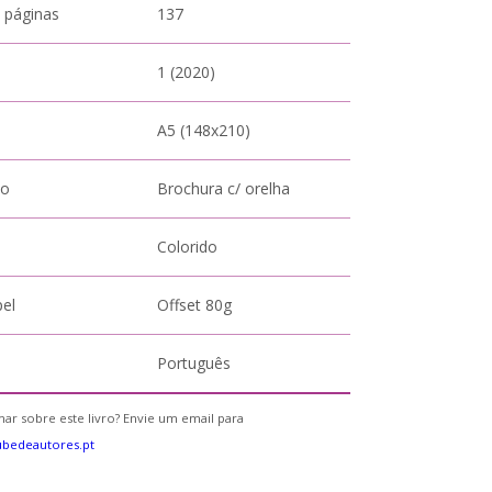
 páginas
137
1 (2020)
A5 (148x210)
to
Brochura c/ orelha
Colorido
pel
Offset 80g
Português
ar sobre este livro? Envie um email para
bedeautores.pt