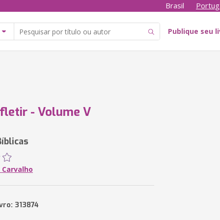
Brasil
Portug
Publique seu l
fletir - Volume V
íblicas
 Carvalho
vro: 313874