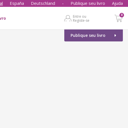
al
España
Deutschland
-
Publique seu livro
Ajuda
0
Entre ou
ivro
Registe-se
Publique seu livro