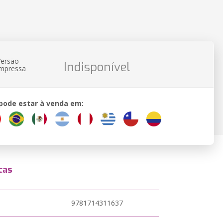
Versão
Indisponível
impressa
 pode estar à venda em:
cas
9781714311637