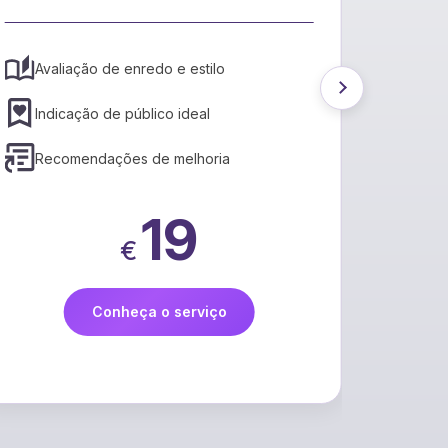
Trad
Avaliação de enredo e estilo
artifi
Indicação de público ideal
Supo
Recomendações de melhoria
Pres
19
€
Conheça o serviço