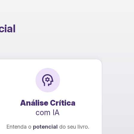
cial
Análise Crítica
com IA
Entenda o
potencial
do seu livro.
O se