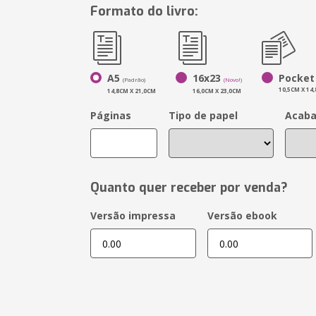
Formato do livro:
A5
16x23
Pocket
(Padrão)
(Novo!)
10,5CM X 14
14,8CM X 21,0CM
16,0CM X 23,0CM
Páginas
Tipo de papel
Acab
Quanto quer receber por venda?
Versão impressa
Versão ebook