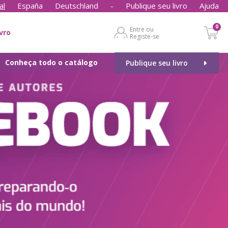
al
España
Deutschland
-
Publique seu livro
Ajuda
0
Entre ou
ivro
Registe-se
Conheça todo o catálogo
Publique seu livro