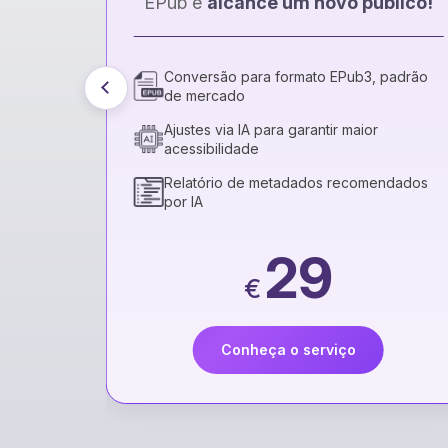
EPub e
alcance um novo público!
ngo da
Conversão para formato EPub3, padrão
de mercado
Ajustes via IA para garantir maior
acessibilidade
o
Relatório de metadados recomendados
por IA
29
€
Conheça o serviço