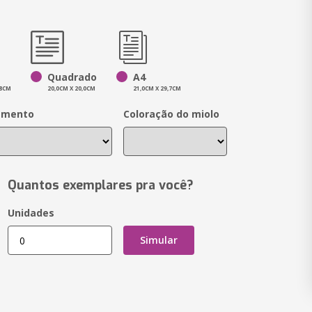
Quadrado
A4
,8CM
20,0CM X 20,0CM
21,0CM X 29,7CM
amento
Coloração do miolo
Quantos exemplares pra você?
Unidades
Simular