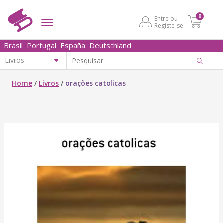
0
Entre ou
Registe-se
Brasil
Portugal
España
Deutschland
Home
/
Livros
/
orações catolicas