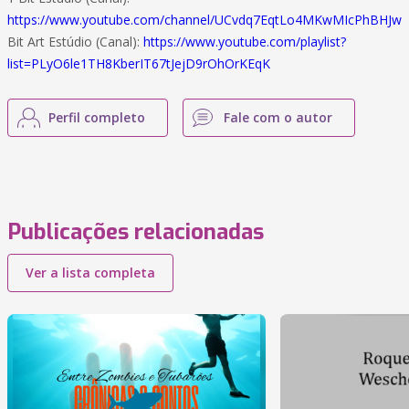
https://www.youtube.com/channel/UCvdq7EqtLo4MKwMIcPhBHJw
Bit Art Estúdio (Canal):
https://www.youtube.com/playlist?
list=PLyO6le1TH8KberIT67tJejD9rOhOrKEqK
Perfil completo
Fale com o autor
Publicações relacionadas
Ver a lista completa