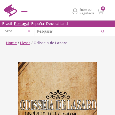
0
Entre ou
Registe-se
Brasil
Portugal
España
Deutschland
Home
/
Livros
/
Odisseia de Lazaro