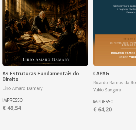
As Estruturas Fundamentais do
CAPAG
Direito
Ricardo Ramos da Roc
Lírio Amaro Damary
Yukio Sangara
IMPRESSO
IMPRESSO
€ 49,54
€ 64,20