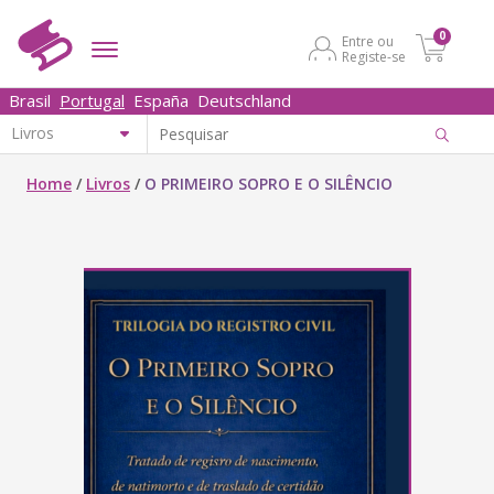
0
Entre ou
Registe-se
Brasil
Portugal
España
Deutschland
Home
/
Livros
/
O PRIMEIRO SOPRO E O SILÊNCIO