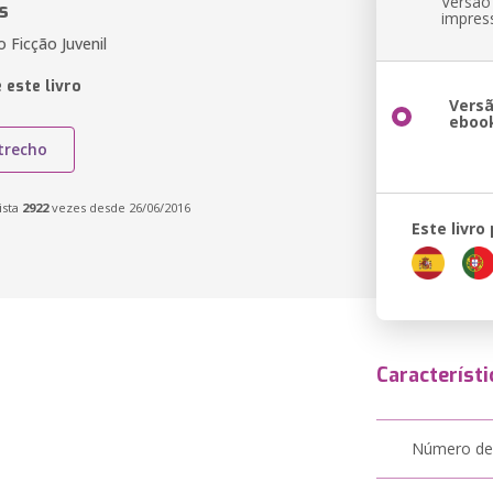
Versão
s
impres
 Ficção Juvenil
 este livro
Vers
eboo
trecho
ista
2922
vezes desde 26/06/2016
Este livro
Característi
Número de