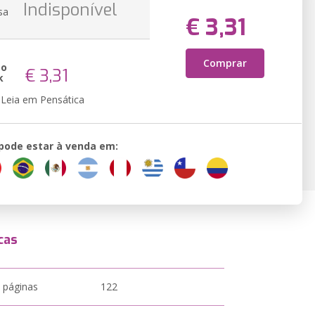
Indisponível
sa
€ 3,31
Comprar
ão
€ 3,31
k
Leia em Pensática
 pode estar à venda em:
cas
 páginas
122