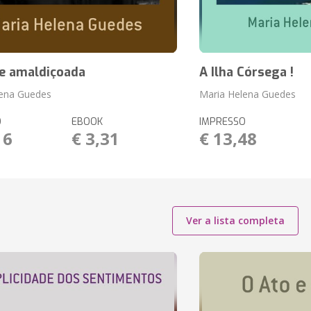
de amaldiçoada
A Ilha Córsega !
lena Guedes
Maria Helena Guedes
O
EBOOK
IMPRESSO
16
€ 3,31
€ 13,48
Ver a lista completa