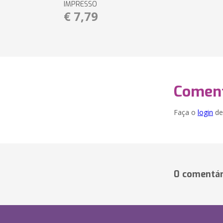
IMPRESSO
€ 7,79
Coment
Faça o
login
dei
0 comentár