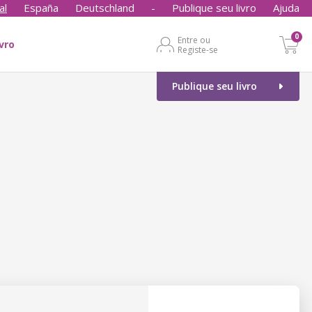
al
España
Deutschland
-
Publique seu livro
Ajuda
0
Entre ou
ivro
Registe-se
Publique seu livro