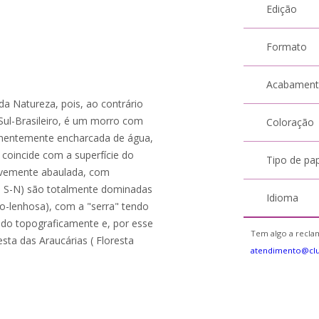
Edição
Formato
Acabamen
da Natureza, pois, ao contrário
 Sul-Brasileiro, é um morro com
Coloração
anentemente encharcada de água,
coincide com a superfície do
Tipo de pa
levemente abaulada, com
 S-N) são totalmente dominadas
Idioma
o-lenhosa), com a "serra" tendo
ndo topograficamente e, por esse
Tem algo a reclam
sta das Araucárias ( Floresta
atendimento@clu