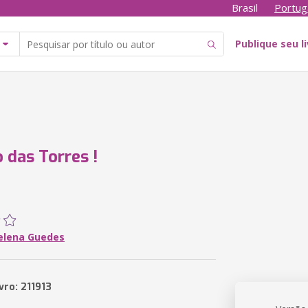
Brasil
Portug
Publique seu l
 das Torres !
elena Guedes
vro: 211913