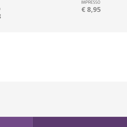
IMPRESSO
€ 8,95
O
8