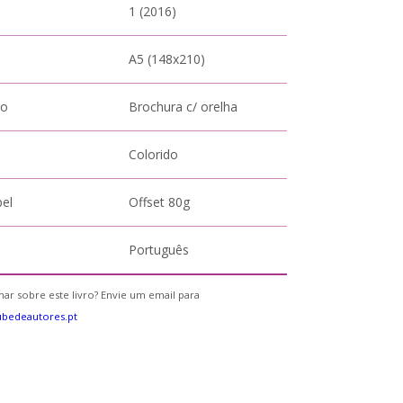
1 (2016)
A5 (148x210)
to
Brochura c/ orelha
Colorido
pel
Offset 80g
Português
ar sobre este livro? Envie um email para
bedeautores.pt