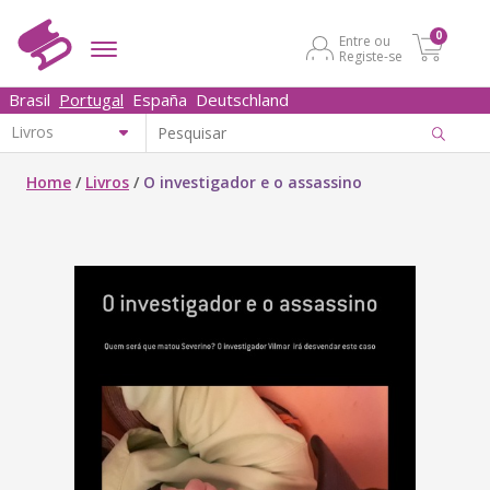
0
Entre ou
Registe-se
Brasil
Portugal
España
Deutschland
Home
/
Livros
/
O investigador e o assassino