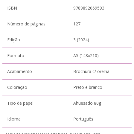
ISBN
9789892069593
Número de páginas
127
Edição
3 (2024)
Formato
A5 (148x210)
Acabamento
Brochura c/ orelha
Coloração
Preto e branco
Tipo de papel
Ahuesado 80g
Idioma
Português
Tem algo a reclamar sobre este livro? Envie um email para