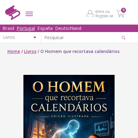
0
Entre ou
Registe-se
Brasil
Portugal
España
Deutschland
Home
/
Livros
/
O Homem que recortava calendários