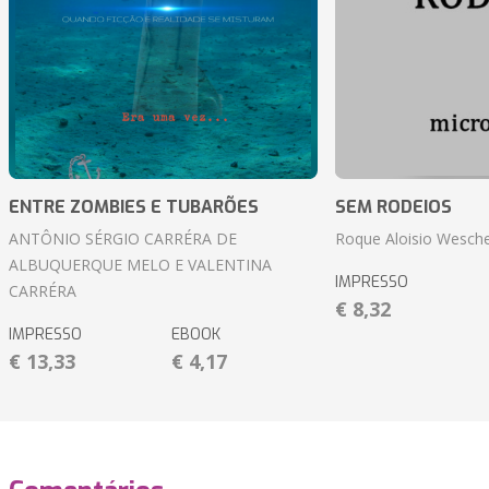
ENTRE ZOMBIES E TUBARÕES
SEM RODEIOS
ANTÔNIO SÉRGIO CARRÉRA DE
Roque Aloisio Wesche
ALBUQUERQUE MELO E VALENTINA
IMPRESSO
CARRÉRA
€ 8,32
IMPRESSO
EBOOK
€ 13,33
€ 4,17