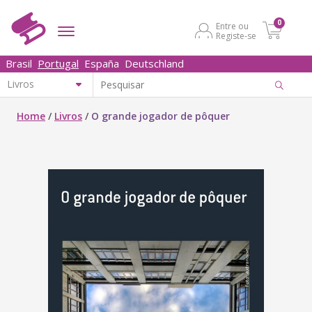
0
Entre ou
Registe-se
Brasil
Portugal
España
Deutschland
Home
/
Livros
/
O grande jogador de pôquer