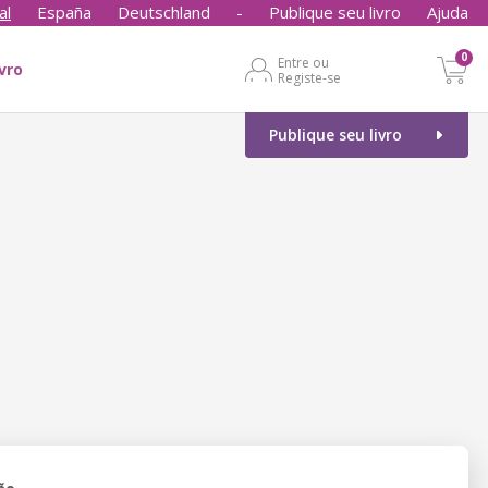
al
España
Deutschland
-
Publique seu livro
Ajuda
0
Entre ou
ivro
Registe-se
Publique seu livro