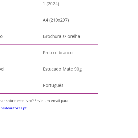
1 (2024)
A4 (210x297)
to
Brochura s/ orelha
Preto e branco
pel
Estucado Mate 90g
Português
ar sobre este livro? Envie um email para
bedeautores.pt