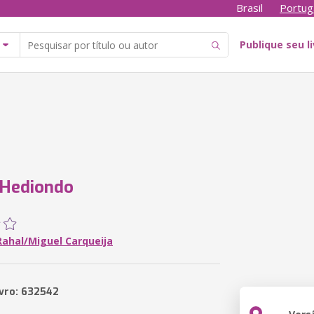
Brasil
Portug
Publique seu l
 Hediondo
Rahal/Miguel Carqueija
ivro: 632542