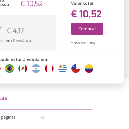
ão
€ 10,52
Valor total:
essa
€ 10,52
o
Comprar
€ 4,17
eia em Pensática
* Não inclui IVA.
 pode estar à venda em:
cas
 páginas
77