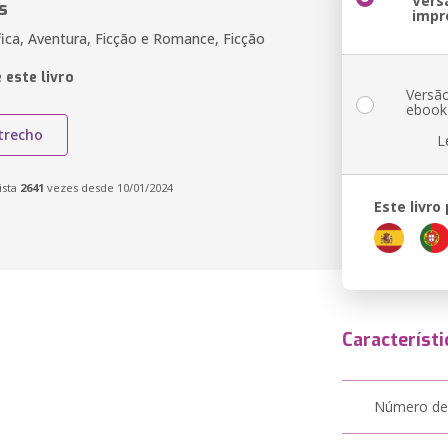
Vers
s
impr
fica, Aventura, Ficção e Romance, Ficção
 este livro
Versã
ebook
trecho
L
ista
2641
vezes desde 10/01/2024
Este livro
Característi
Número de