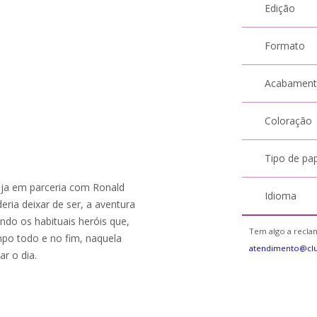
Edição
Formato
Acabamen
Coloração
Tipo de pa
ija em parceria com Ronald
Idioma
ria deixar de ser, a aventura
ando os habituais heróis que,
Tem algo a reclam
po todo e no fim, naquela
atendimento@clu
r o dia.