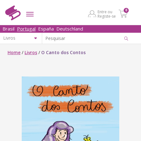
0
Entre ou
Registe-se
Brasil
Portugal
España
Deutschland
Home
/
Livros
/
O Canto dos Contos