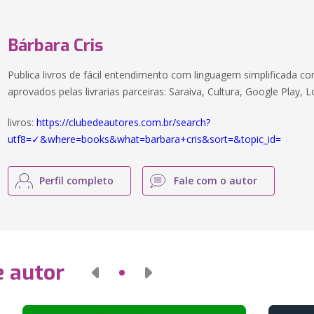
Bárbara Cris
Publica livros de fácil entendimento com linguagem simplificada c
aprovados pelas livrarias parceiras: Saraiva, Cultura, Google Play
livros:
https://clubedeautores.com.br/search?
utf8=✓&where=books&what=barbara+cris&sort=&topic_id=
Perfil completo
Fale com o autor
e autor