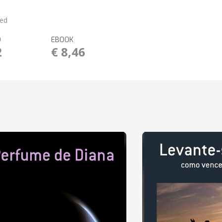
red
O
EBOOK
2
€ 8,46