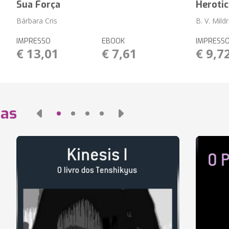
Sua Força
Herotic
Bárbara Cris
B. V. Mild
IMPRESSO
EBOOK
IMPRESS
€ 13,01
€ 7,61
€ 9,7
das