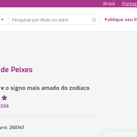
Brasil
Portug
Publique seu l
de Peixes
re o signo mais amado do zodíaco
Cris
ivro: 260147