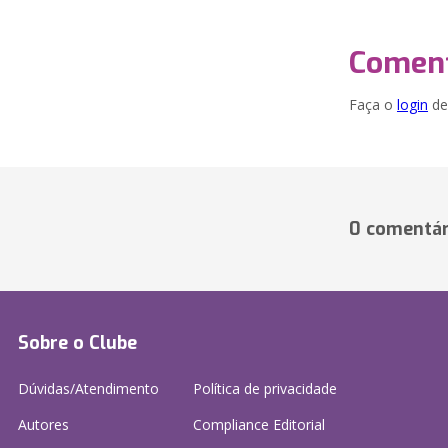
Coment
Faça o
login
dei
0 comentár
Sobre o Clube
Dúvidas/Atendimento
Política de privacidade
Autores
Compliance Editorial