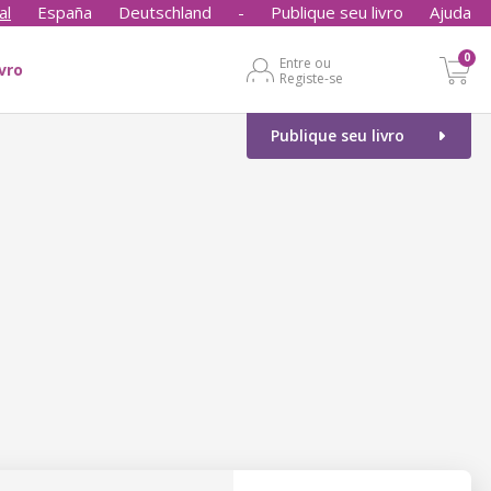
al
España
Deutschland
-
Publique seu livro
Ajuda
0
Entre ou
ivro
Registe-se
Publique seu livro