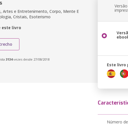
s
Versão
impres
s, Artes e Entretenimento, Corpo, Mente E
rologia, Cristais, Esoterismo
 este livro
Vers
eboo
trecho
ista
3134
vezes desde 27/08/2018
Este livro
Característi
Número de