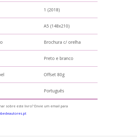
1 (2018)
A5 (148x210)
to
Brochura c/ orelha
Preto e branco
pel
Offset 80g
Português
ar sobre este livro? Envie um email para
bedeautores.pt