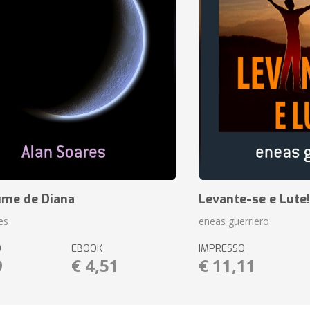
ume de Diana
Levante-se e Lute!
es
eneas guerriero
O
EBOOK
IMPRESSO
9
€ 4,51
€ 11,11