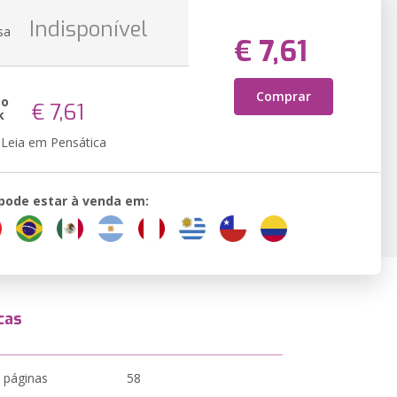
Indisponível
sa
€ 7,61
Comprar
ão
€ 7,61
k
Leia em Pensática
 pode estar à venda em:
cas
 páginas
58