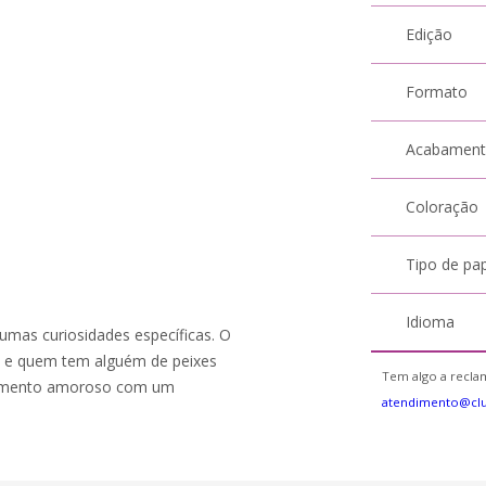
Edição
Formato
Acabamen
Coloração
Tipo de pa
Idioma
umas curiosidades específicas. O
o e quem tem alguém de peixes
Tem algo a reclam
onamento amoroso com um
atendimento@clu