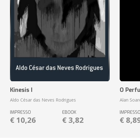
Kinesis I
O Perf
Aldo César das Neves Rodrigues
Alan Soar
IMPRESSO
EBOOK
IMPRESS
€ 10,26
€ 3,82
€ 8,8