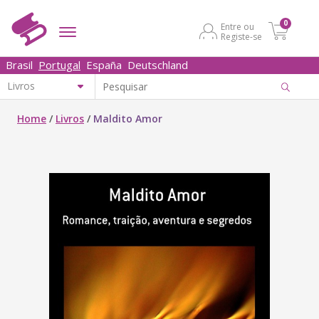
0
Entre ou
Registe-se
Brasil
Portugal
España
Deutschland
Home
/
Livros
/
Maldito Amor