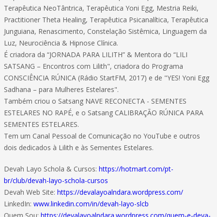
Terapêutica NeoTântrica, Terapêutica Yoni Egg, Mestria Reiki,
Practitioner Theta Healing, Terapêutica Psicanalítica, Terapêutica
Junguiana, Renascimento, Constelação Sistêmica, Linguagem da
Luz, Neurociência & Hipnose Clínica.
É criadora da “JORNADA PARA LILITH” & Mentora do “LILI
SATSANG – Encontros com Lilith", criadora do Programa
CONSCIÊNCIA RÚNICA (Rádio StartFM, 2017) e de "YES! Yoni Egg
Sadhana – para Mulheres Estelares".
Também criou o Satsang NAVE RECONECTA - SEMENTES
ESTELARES NO RAPÉ, e o Satsang CALIBRAÇÃO RÚNICA PARA
SEMENTES ESTELARES.
Tem um Canal Pessoal de Comunicação no YouTube e outros
dois dedicados à Lilith e às Sementes Estelares.
Devah Layo Schola & Cursos:
https://hotmart.com/pt-
br/club/devah-layo-schola-cursos
Devah Web Site:
https://devalayoalndara.wordpress.com/
LinkedIn:
www.linkedin.com/in/devah-layo-slcb
Quem Sou:
https://devalayoalndara.wordpress.com/quem-e-deva-