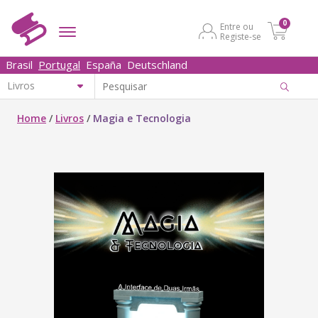
0
Entre ou
Registe-se
Brasil
Portugal
España
Deutschland
Home
/
Livros
/
Magia e Tecnologia