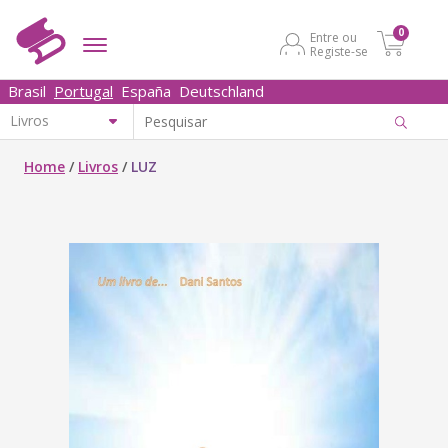
0
Entre ou
Registe-se
Brasil
Portugal
España
Deutschland
Home
/
Livros
/
LUZ