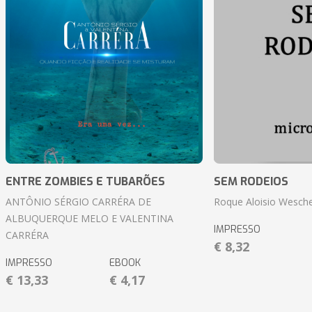
ENTRE ZOMBIES E TUBARÕES
SEM RODEIOS
ANTÔNIO SÉRGIO CARRÉRA DE
Roque Aloisio Wesche
ALBUQUERQUE MELO E VALENTINA
IMPRESSO
CARRÉRA
€ 8,32
IMPRESSO
EBOOK
€ 13,33
€ 4,17