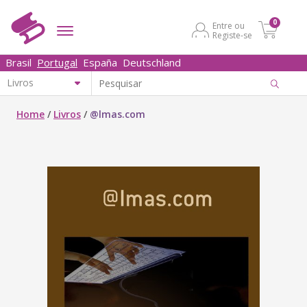
0
Entre ou
Registe-se
Brasil
Portugal
España
Deutschland
Home
/
Livros
/
@lmas.com