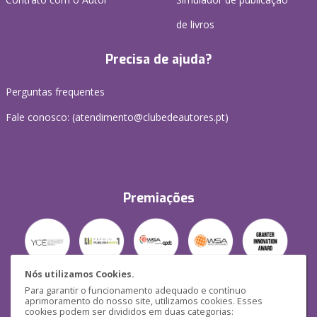
de livros
Precisa de ajuda?
Perguntas frequentes
Fale conosco: (
atendimento@clubedeautores.pt
)
Premiações
Nós utilizamos Cookies.
Para garantir o funcionamento adequado e contínuo
Segurança
aprimoramento do nosso site, utilizamos cookies. Esses
cookies podem ser divididos em duas categorias: