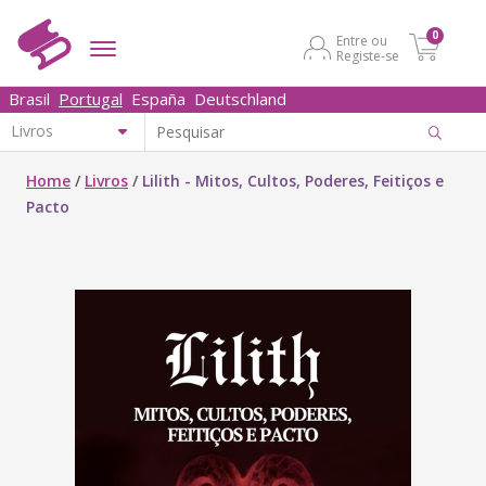
0
Entre ou
Registe-se
Brasil
Portugal
España
Deutschland
Home
/
Livros
/
Lilith - Mitos, Cultos, Poderes, Feitiços e
Pacto