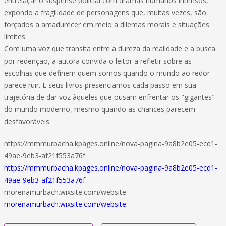
entrelaçar o suspense policial com dramas humanos intensos,
expondo a fragilidade de personagens que, muitas vezes, são
forçados a amadurecer em meio a dilemas morais e situações
limites.
Com uma voz que transita entre a dureza da realidade e a busca
por redenção, a autora convida o leitor a refletir sobre as
escolhas que definem quem somos quando o mundo ao redor
parece ruir. E seus livros presenciamos cada passo em sua
trajetória de dar voz àqueles que ousam enfrentar os "gigantes"
do mundo moderno, mesmo quando as chances parecem
desfavoráveis.
https://mmmurbacha.kpages.online/nova-pagina-9a8b2e05-ecd1-
49ae-9eb3-af21f553a76f :
https://mmmurbacha.kpages.online/nova-pagina-9a8b2e05-ecd1-
49ae-9eb3-af21f553a76f
morenamurbach.wixsite.com/website:
morenamurbach.wixsite.com/website