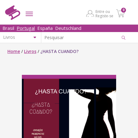
0
Entre ou
Registe-se
Brasil
Portugal
España
Deutschland
Home
/
Livros
/
¿HASTA CUANDO?