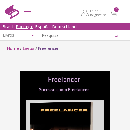
0
Entre ou
Registe-se
Brasil
Portugal
España
Deutschland
Home
/
Livros
/
Freelancer