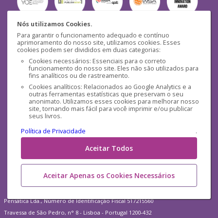
Nós utilizamos Cookies.
Para garantir o funcionamento adequado e contínuo
Segurança
aprimoramento do nosso site, utilizamos cookies. Esses
cookies podem ser divididos em duas categorias:
Cookies necessários: Essenciais para o correto
funcionamento do nosso site. Eles não são utilizados para
fins analíticos ou de rastreamento.
Cookies analíticos: Relacionados ao Google Analytics e a
outras ferramentas estatísticas que preservam o seu
Mídias Sociais
anonimato. Utilizamos esses cookies para melhorar nosso
site, tornando mais fácil para você imprimir e/ou publicar
seus livros.
Política de Privacidade
.
Aceitar Todos
Aceitar Apenas os Cookies Necessários
Pensática Lda., Número de Identificação Fiscal 517215560
Travessa de São Pedro, n° 8 - Lisboa - Portugal 1200-432