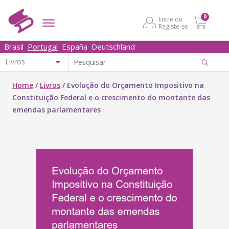
0
Entre ou
Registe-se
Brasil
Portugal
España
Deutschland
Home
/
Livros
/
Evolução do Orçamento Impositivo na
Constituição Federal e o crescimento do montante das
emendas parlamentares