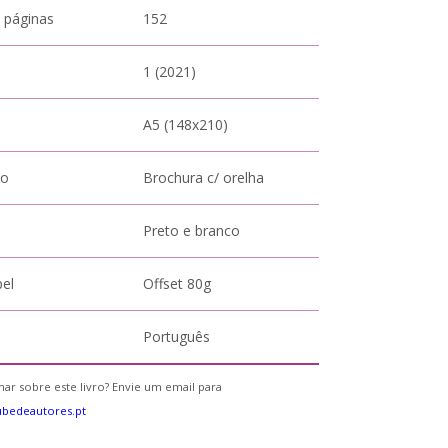
 páginas
152
1 (2021)
A5 (148x210)
to
Brochura c/ orelha
Preto e branco
pel
Offset 80g
Português
ar sobre este livro? Envie um email para
bedeautores.pt