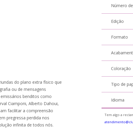
Número de
Edição
Formato
Acabamen
Coloração
undas do plano extra físico que
Tipo de pa
ografia ou de mensagens
e emissários benditos como
Idioma
al Ciamponi, Alberto Dahoui,
sam facilitar a compreensão
Tem algo a reclam
em pregressa perdida nos
atendimento@clu
lução infinita de todos nós.