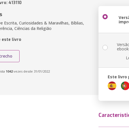
vro: 413110
s
Vers
impr
e Escrita, Curiosidades & Maravilhas, Bíblias,
erência, Ciências da Religião
 este livro
Versã
ebook
trecho
L
ista
1042
vezes desde 31/01/2022
Este livro
Característi