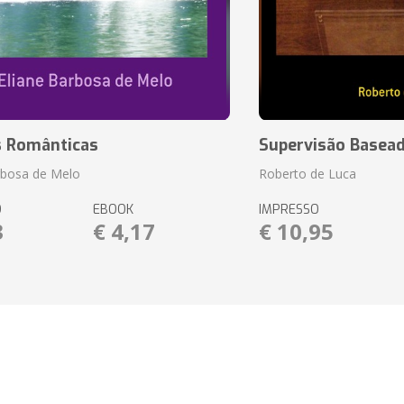
s Românticas
Supervisão Basea
rbosa de Melo
Roberto de Luca
O
EBOOK
IMPRESSO
3
€ 4,17
€ 10,95