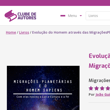
Menu
Home
/
Livros
/
Evolução do Homem através das MigraçõesPl
Evoluç
Migraçõ
Migrações
Por
João Gu