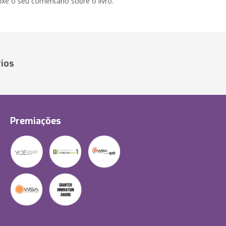
xe o seu comentário sobre o livro.
ios
Premiações