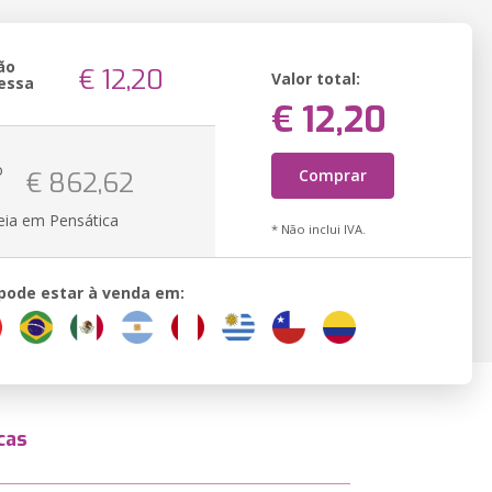
ão
€ 12,20
Valor total:
essa
€ 12,20
o
Comprar
€ 862,62
eia em Pensática
* Não inclui IVA.
 pode estar à venda em:
cas