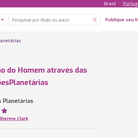
Brasil
Portug
Publique seu l
anetárias
ão do Homem através das
esPlanetárias
 Planetárias
ilherme Clark