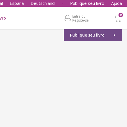
al
España
Deutschland
-
Publique seu livro
Ajuda
0
Entre ou
ivro
Registe-se
Publique seu livro