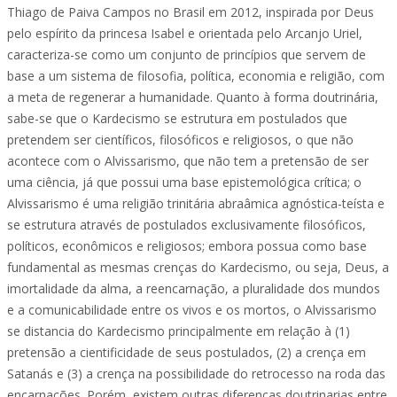
Thiago de Paiva Campos no Brasil em 2012, inspirada por Deus
pelo espírito da princesa Isabel e orientada pelo Arcanjo Uriel,
caracteriza-se como um conjunto de princípios que servem de
base a um sistema de filosofia, política, economia e religião, com
a meta de regenerar a humanidade. Quanto à forma doutrinária,
sabe-se que o Kardecismo se estrutura em postulados que
pretendem ser científicos, filosóficos e religiosos, o que não
acontece com o Alvissarismo, que não tem a pretensão de ser
uma ciência, já que possui uma base epistemológica crítica; o
Alvissarismo é uma religião trinitária abraâmica agnóstica-teísta e
se estrutura através de postulados exclusivamente filosóficos,
políticos, econômicos e religiosos; embora possua como base
fundamental as mesmas crenças do Kardecismo, ou seja, Deus, a
imortalidade da alma, a reencarnação, a pluralidade dos mundos
e a comunicabilidade entre os vivos e os mortos, o Alvissarismo
se distancia do Kardecismo principalmente em relação à (1)
pretensão a cientificidade de seus postulados, (2) a crença em
Satanás e (3) a crença na possibilidade do retrocesso na roda das
encarnações. Porém, existem outras diferenças doutrinarias entre