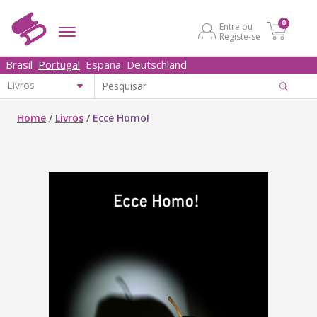
0
Entre ou
Registe-se
Brasil
Portugal
España
Deutschland
Home
/
Livros
/
Ecce Homo!