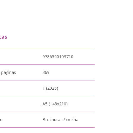
cas
9786590103710
 páginas
369
1 (2025)
A5 (148x210)
to
Brochura c/ orelha