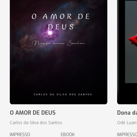
O AMOR DE DEUS
Dona d
Carlos da Silva dos Santos
Odé Luan
IMPRESSO
EBOOK
IMPRESS