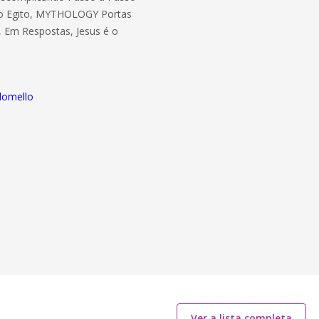
do Egito, MYTHOLOGY Portas
, Em Respostas, Jesus é o
ldomello
Ver a lista completa