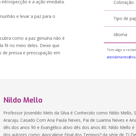
a introspecção e a ação imediata.
Coloração
unhão e levar a paz para o
Tipo de pa
Idioma
scubra como a paz genuína não é
a fé no meio deles. Deixe que
Tem algo a reclam
 de pressa e preocupação em
atendimento@clu
Nildo Mello
Professor Josenildo Melo da Silva é Conhecido como Nildo Mello, 
Aracaju. Casado Com Ana Paula Neves, Pai de Luanna Neves e Ana 
dês dos anos 90 e Evangélico ativo dês dos anos 80. Nildo Mello é e
dos autores como: Apocalipse Final dos Tempos? da série de TI 