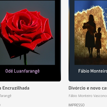
a Encruzilhada
Divórcio e novo ca
farangê
Fábio Monteiro Vasconc
O
IMPRESSO