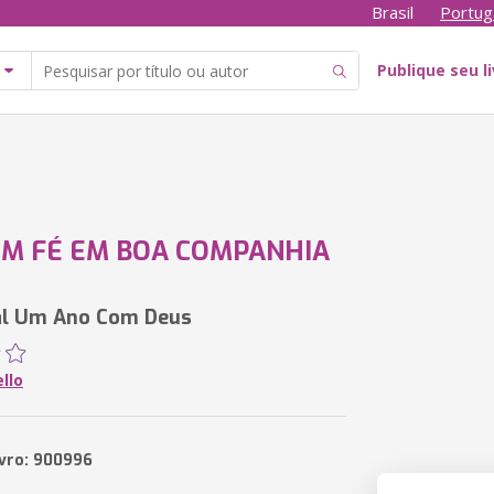
Brasil
Portug
Publique seu l
EM FÉ EM BOA COMPANHIA
al Um Ano Com Deus
llo
ivro: 900996