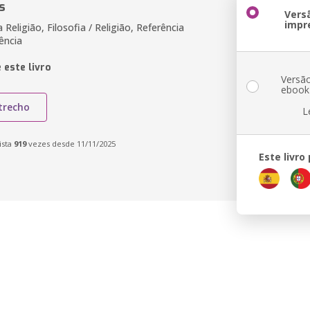
s
Vers
impr
 Religião, Filosofia / Religião, Referência
rência
 este livro
Versã
ebook
trecho
L
ista
919
vezes desde 11/11/2025
Este livro