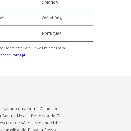
Colorido
pel
Offset 90g
Português
ar sobre este livro? Envie um email para
bedeautores.pt
Sergipano nascido na Cidade de
Beatriz Neves. Professor de TI
scritor de vários livros no clube
Descomplicando Passo a Passo