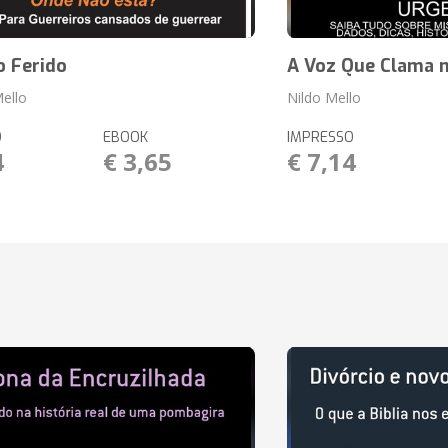
o Ferido
A Voz Que Clama 
Mello
Nildo Mello
O
EBOOK
IMPRESSO
4
€ 3,65
€ 7,14