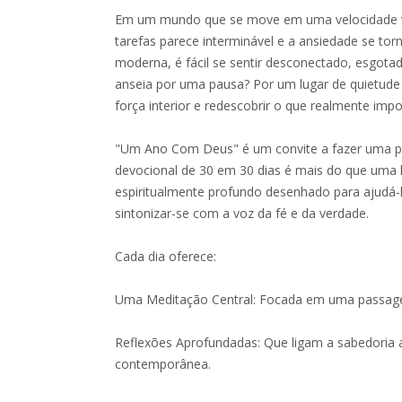
Em um mundo que se move em uma velocidade ver
tarefas parece interminável e a ansiedade se torn
moderna, é fácil se sentir desconectado, esgot
anseia por uma pausa? Por um lugar de quietude
força interior e redescobrir o que realmente impo
"Um Ano Com Deus" é um convite a fazer uma pau
devocional de 30 em 30 dias é mais do que uma le
espiritualmente profundo desenhado para ajudá-lo
sintonizar-se com a voz da fé e da verdade.
Cada dia oferece:
Uma Meditação Central: Focada em uma passage
Reflexões Aprofundadas: Que ligam a sabedoria a
contemporânea.