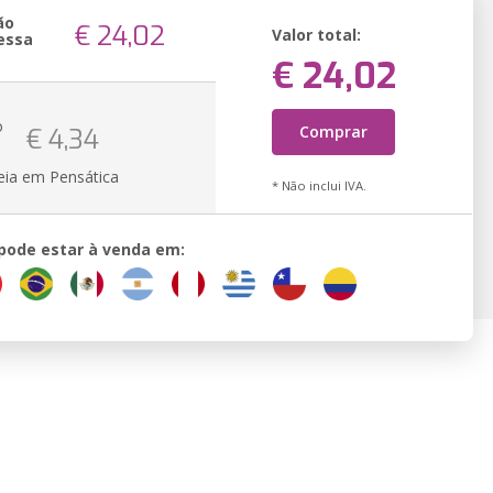
ão
€ 24,02
Valor total:
essa
€ 24,02
o
Comprar
€ 4,34
eia em Pensática
* Não inclui IVA.
 pode estar à venda em: