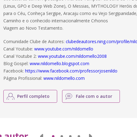
(Linux, GPO e Deep Web Zone), O Messias, MYTHOLOGY Heróis 
para o Céu, Conheça Sergipe, Aracaju como eu Vejo Sergipanidade
Caminho e o conhecido internacionalmente Crhonos
Viagem ao Novo Testamento.
Comunidade Clube de Autores:
clubedeautores.ning.com/profile/ni
Canal Youtube:
www.youtube.com/nildomello
Canal Youtube 2:
www.youtube.com/nildomello2008
Blog Gospel:
www.nildomello.blogspot.com
Facebook:
https://www.facebook.com/professorjosenildo
Página Profissional:
www.nildomello.com
Perfil completo
Fale com o autor
e autor