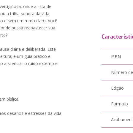
tiginosa, onde a lista de
ou a trilha sonora da vida
ado e sem um rumo claro. Você
 onde possa reabastecer sua
rta?
Característi
sa diária e deliberada. Este
itura; é um guia prático e
ISBN
 a silenciar o ruído externo e
Número de
Edição
m bíblica.
Formato
os desafios e estresses da vida
Acabamen