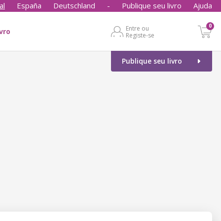
al
España
Deutschland
-
Publique seu livro
Ajuda
0
Entre ou
ivro
Registe-se
Publique seu livro