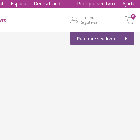
al
España
Deutschland
-
Publique seu livro
Ajuda
0
Entre ou
ivro
Registe-se
Publique seu livro