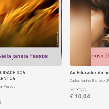
CIDADE DOS
Ao Educador do no
MENTOS
Carlos Aurino Barroso 
eia Passos
IMPRESSO
€ 10,04
O
8