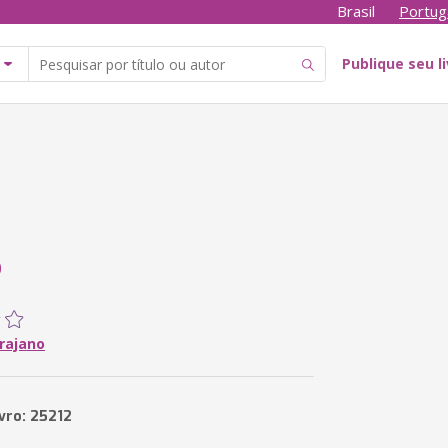
Brasil
Portug
Publique seu l
o
rajano
vro: 25212