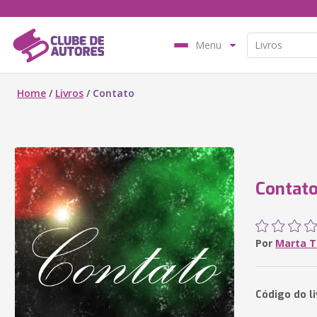
Menu
Home
/
Livros
/
Contato
Contat
Por
Marta T
Código do li