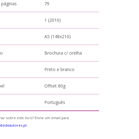
 páginas
79
1 (2010)
A5 (148x210)
to
Brochura c/ orelha
Preto e branco
pel
Offset 80g
Português
ar sobre este livro? Envie um email para
bedeautores.pt