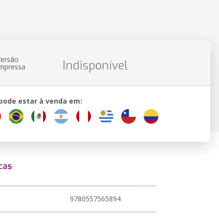
Versão
Indisponível
impressa
 pode estar à venda em:
cas
9780557565894