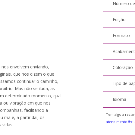
Número de
Edição
Formato
Acabamen
uz nos envolvem enviando,
Coloração
iginais, que nos dizem o que
ossamos continuar o caminho,
Tipo de pa
arbítrio. Mas não se iluda, as
, em determinado momento, qual
Idioma
nia ou vibração em que nos
mpanhias, facilitando a
Tem algo a reclam
má e, a partir daí, os
atendimento@clu
 vidas.