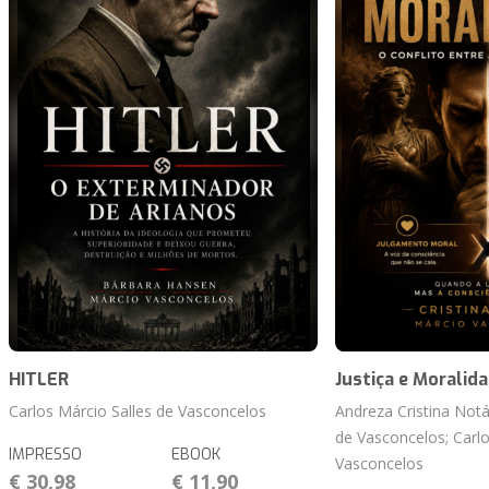
HITLER
Justiça e Moralid
Carlos Márcio Salles de Vasconcelos
Andreza Cristina Notá
de Vasconcelos; Carlo
IMPRESSO
EBOOK
Vasconcelos
€ 30,98
€ 11,90