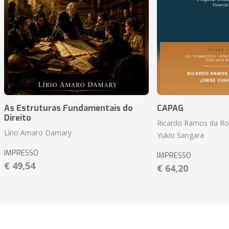
As Estruturas Fundamentais do
CAPAG
Direito
Ricardo Ramos da Roc
Lírio Amaro Damary
Yukio Sangara
IMPRESSO
IMPRESSO
€ 49,54
€ 64,20