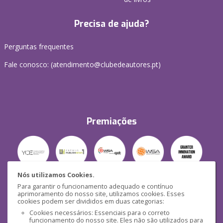
Precisa de ajuda?
Perguntas frequentes
Fale conosco: (
atendimento@clubedeautores.pt
)
Premiações
Nós utilizamos Cookies.
Para garantir o funcionamento adequado e contínuo
Segurança
aprimoramento do nosso site, utilizamos cookies. Esses
cookies podem ser divididos em duas categorias:
Cookies necessários: Essenciais para o correto
funcionamento do nosso site. Eles não são utilizados para