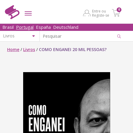
0
Entre ou
Registe-se
Brasil
Portugal
España
Deutschland
Home
/
Livros
/
COMO ENGANEI 20 MIL PESSOAS?