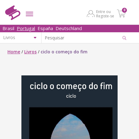
0
Entre ou
Registe-se
Brasil
Portugal
España
Deutschland
Home
/
Livros
/
ciclo o começo do fim