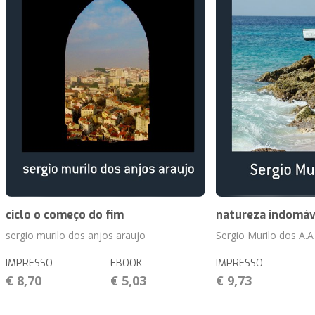
ciclo o começo do fim
natureza indomáv
sergio murilo dos anjos araujo
Sergio Murilo dos A.A
IMPRESSO
EBOOK
IMPRESSO
€ 8,70
€ 5,03
€ 9,73