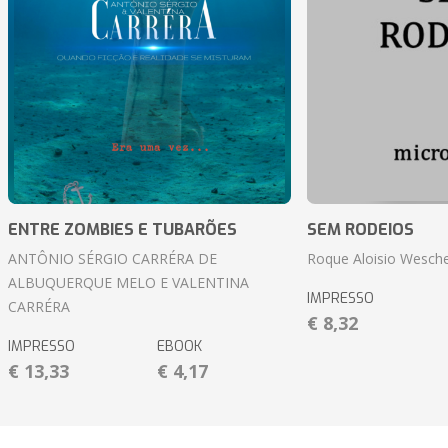
ENTRE ZOMBIES E TUBARÕES
SEM RODEIOS
ANTÔNIO SÉRGIO CARRÉRA DE
Roque Aloisio Wesche
ALBUQUERQUE MELO E VALENTINA
IMPRESSO
CARRÉRA
€ 8,32
IMPRESSO
EBOOK
€ 13,33
€ 4,17