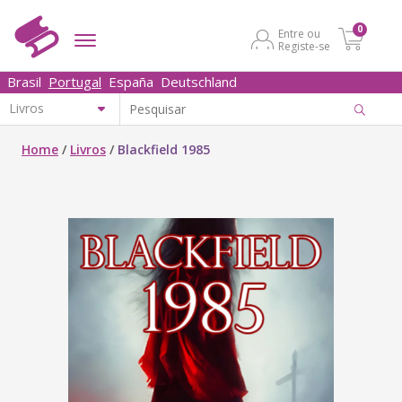
0
Entre ou
Registe-se
Brasil
Portugal
España
Deutschland
Home
/
Livros
/
Blackfield 1985