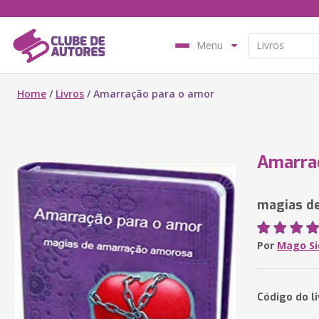
Menu
Home
/
Livros
/
Amarração para o amor
Amarra
magias d
Por
Mago Si
Código do l