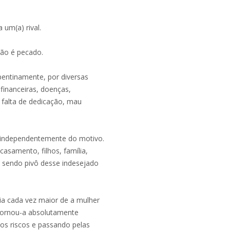
 um(a) rival.
não é pecado.
pentinamente, por diversas
s financeiras, doenças,
, falta de dedicação, mau
 independentemente do motivo.
asamento, filhos, família,
 sendo pivô desse indesejado
cia cada vez maior de a mulher
tornou-a absolutamente
os riscos e passando pelas