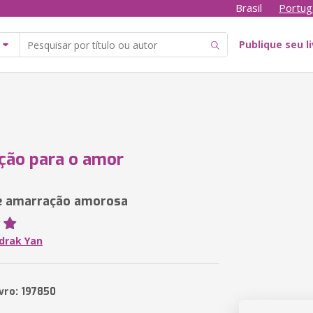
Brasil
Portug
Publique seu l
ção para o amor
e amarração amorosa
drak Yan
ivro: 197850