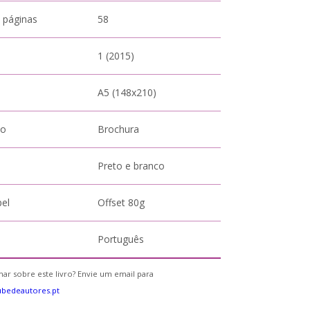
 páginas
58
1 (2015)
A5 (148x210)
to
Brochura
Preto e branco
pel
Offset 80g
Português
ar sobre este livro? Envie um email para
bedeautores.pt