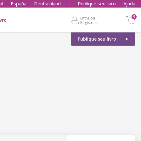
al
España
Deutschland
-
Publique seu livro
Ajuda
0
Entre ou
ivro
Registe-se
Publique seu livro