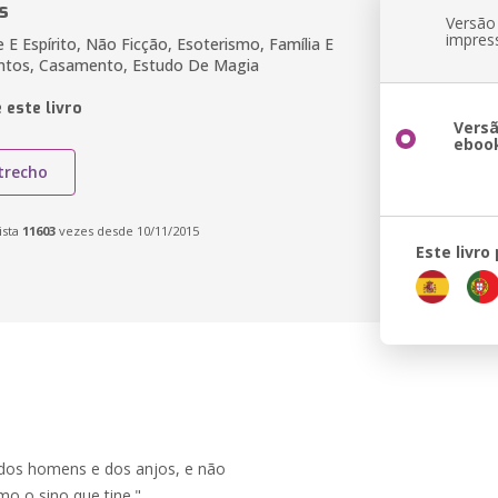
s
Versão
impres
E Espírito, Não Ficção, Esoterismo, Família E
ntos, Casamento, Estudo De Magia
 este livro
Vers
eboo
trecho
ista
11603
vezes desde 10/11/2015
Este livro
s dos homens e dos anjos, e não
o o sino que tine."