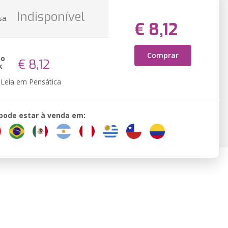
Indisponível
sa
€ 8,12
Comprar
ão
€ 8,12
k
Leia em Pensática
 pode estar à venda em: