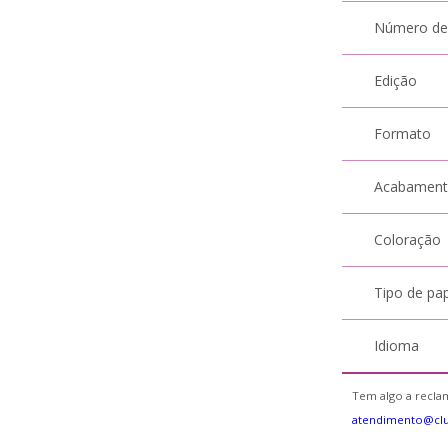
Número de
Edição
Formato
Acabamen
Coloração
Tipo de pa
Idioma
Tem algo a reclam
atendimento@clu