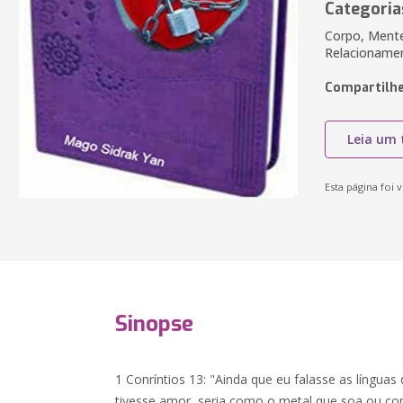
Categoria
Corpo, Mente 
Relacioname
Compartilhe
Leia um 
Esta página foi v
Sinopse
1 Conríntios 13: "Ainda que eu falasse as língua
tivesse amor, seria como o metal que soa ou com