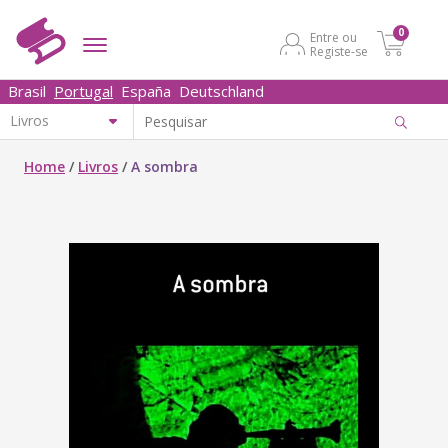
0
Entre ou
Registe-se
Brasil
Portugal
España
Deutschland
Home
/
Livros
/
A sombra