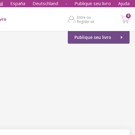
al
España
Deutschland
-
Publique seu livro
Ajuda
0
Entre ou
ivro
Registe-se
Publique seu livro