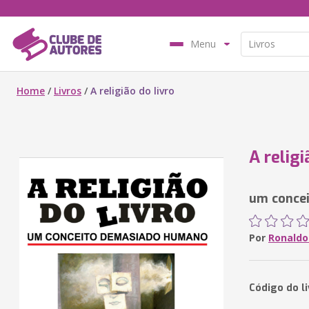
Menu
Home
/
Livros
/
A religião do livro
A religi
um conce
Por
Ronaldo
Código do li