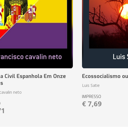
a Civil Espanhola Em Onze
Ecossocialismo ou
as
Luis Satie
cavalin neto
IMPRESSO
€ 7,69
O
71