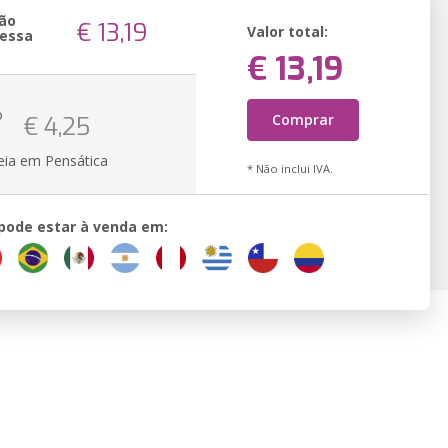
ão
€ 13,19
Valor total:
essa
€ 13,19
o
Comprar
€ 4,25
eia em Pensática
* Não inclui IVA.
 pode estar à venda em: