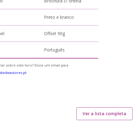
to
Brochura c/ orelha
Preto e branco
pel
Offset 90g
Português
ar sobre este livro? Envie um email para
bedeautores.pt
Ver a lista completa