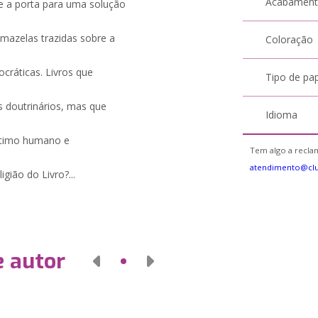
Acabamen
re a porta para uma solução
mazelas trazidas sobre a
Coloração
cráticas. Livros que
Tipo de pa
s doutrinários, mas que
Idioma
íntimo humano e
Tem algo a reclam
atendimento@clu
gião do Livro?...
e autor