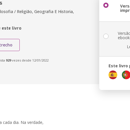
s
Vers
impr
ilosofia / Religião, Geografia E Historia,
 este livro
Versã
ebook
trecho
L
ista
929
vezes desde 12/01/2022
Este livro
 cada dia. Na verdade,