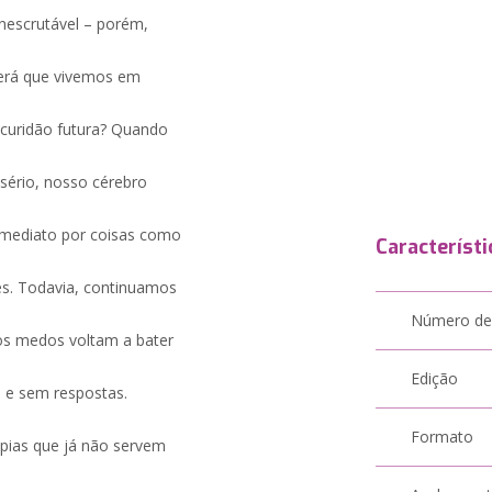
nescrutável – porém,
Será que vivemos em
scuridão futura? Quando
ério, nosso cérebro
 imediato por coisas como
Característi
ões. Todavia, continuamos
Número de
 os medos voltam a bater
Edição
 e sem respostas.
Formato
opias que já não servem