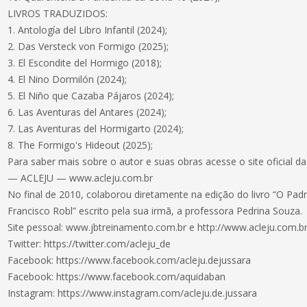
LIVROS TRADUZIDOS:
1. Antología del Libro Infantil (2024);
2. Das Versteck von Formigo (2025);
3. El Escondite del Hormigo (2018);
4. El Nino Dormilón (2024);
5. El Niño que Cazaba Pájaros (2024);
6. Las Aventuras del Antares (2024);
7. Las Aventuras del Hormigarto (2024);
8. The Formigo's Hideout (2025);
Para saber mais sobre o autor e suas obras acesse o site oficial d
— ACLEJU — www.acleju.com.br
No final de 2010, colaborou diretamente na edição do livro “O Pad
Francisco Robl” escrito pela sua irmã, a professora Pedrina Souza.
Site pessoal: www.jbtreinamento.com.br e http://www.acleju.com.br
Twitter: https://twitter.com/acleju_de
Facebook: https://www.facebook.com/acleju.dejussara
Facebook: https://www.facebook.com/aquidaban
Instagram: https://www.instagram.com/acleju.de.jussara