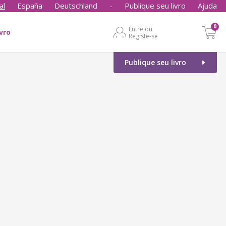
al
España
Deutschland
-
Publique seu livro
Ajuda
0
Entre ou
ivro
Registe-se
Publique seu livro