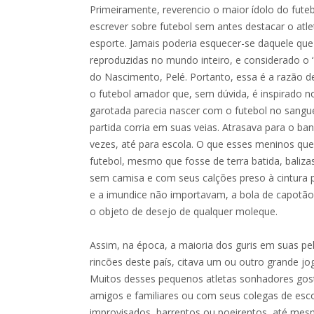
Primeiramente, reverencio o maior ídolo do fute
escrever sobre futebol sem antes destacar o atle
esporte. Jamais poderia esquecer-se daquele que
reproduzidas no mundo inteiro, e considerado o ‘
do Nascimento, Pelé. Portanto, essa é a razão d
o futebol amador que, sem dúvida, é inspirado n
garotada parecia nascer com o futebol no sangu
partida corria em suas veias. Atrasava para o ban
vezes, até para escola. O que esses meninos qu
futebol, mesmo que fosse de terra batida, baliz
sem camisa e com seus calções preso à cintura po
e a imundice não importavam, a bola de capotão
o objeto de desejo de qualquer moleque.
Assim, na época, a maioria dos guris em suas pe
rincões deste país, citava um ou outro grande jo
Muitos desses pequenos atletas sonhadores gos
amigos e familiares ou com seus colegas de es
improvisados, barrentos ou poeirentos, até mesm