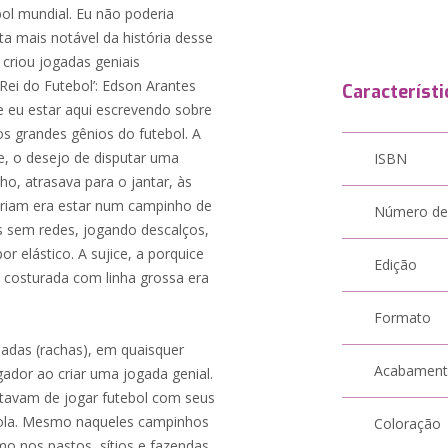
bol mundial. Eu não poderia
ta mais notável da história desse
 criou jogadas geniais
Rei do Futebol’: Edson Arantes
Característi
e eu estar aqui escrevendo sobre
os grandes gênios do futebol. A
e, o desejo de disputar uma
ISBN
ho, atrasava para o jantar, às
eriam era estar num campinho de
Número de
as sem redes, jogando descalços,
r elástico. A sujice, a porquice
Edição
 costurada com linha grossa era
Formato
ladas (rachas), em quaisquer
Acabamen
gador ao criar uma jogada genial.
tavam de jogar futebol com seus
cola. Mesmo naqueles campinhos
Coloração
o nos pastos, sítios e fazendas