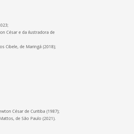
2023;
ton César e da ilustradora de
ros Cibele, de Maringá (2018);
ewton César de Curitiba (1987);
Mattos, de São Paulo (2021).