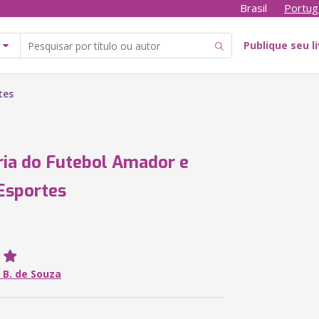
Brasil
Portug
Publique seu l
tes
ria do Futebol Amador e
Esportes
 B. de Souza