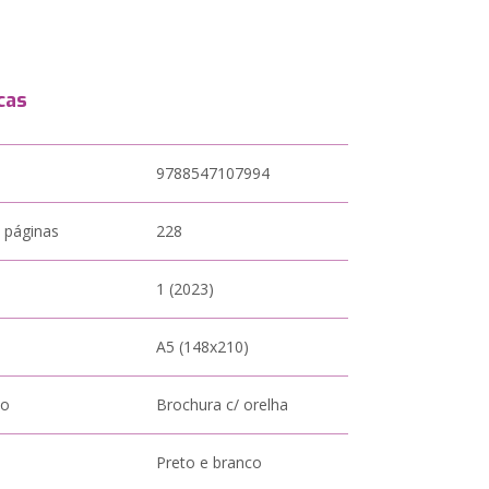
cas
9788547107994
 páginas
228
1 (2023)
A5 (148x210)
to
Brochura c/ orelha
Preto e branco