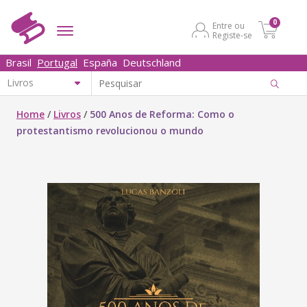
0
Entre ou
Registe-se
Brasil
Portugal
España
Deutschland
Home
/
Livros
/
500 Anos de Reforma: Como o
protestantismo revolucionou o mundo