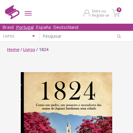
0
Entre ou
Registe-se
Brasil
Portugal
España
Deutschland
Home
/
Livros
/
1824