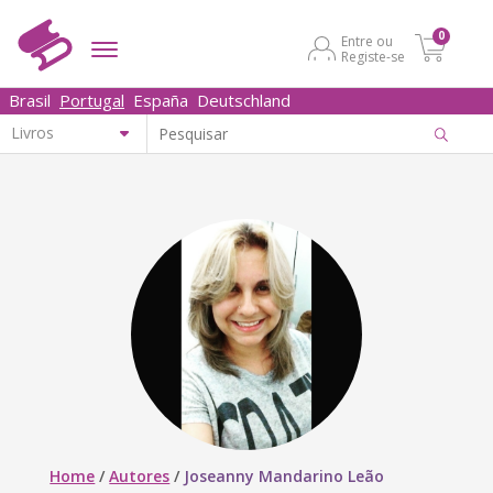
0
Entre ou
Registe-se
Brasil
Portugal
España
Deutschland
Home
/
Autores
/
Joseanny Mandarino Leão