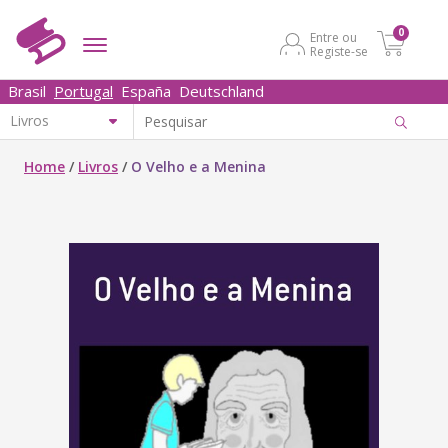
0
Entre ou
Registe-se
Brasil
Portugal
España
Deutschland
Home
/
Livros
/
O Velho e a Menina